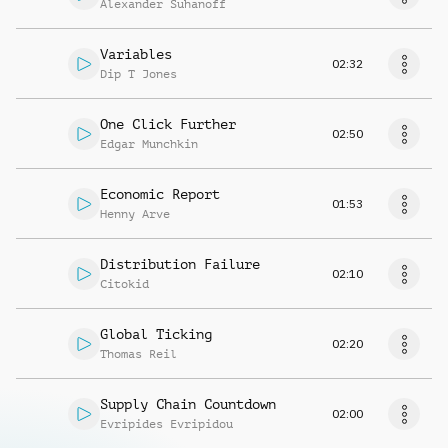
Alexander Suhanoff
Variables
02:32
Dip T Jones
One Click Further
02:50
Edgar Munchkin
Economic Report
01:53
Henny Arve
Distribution Failure
02:10
Citokid
Global Ticking
02:20
Thomas Reil
Supply Chain Countdown
02:00
Evripides Evripidou