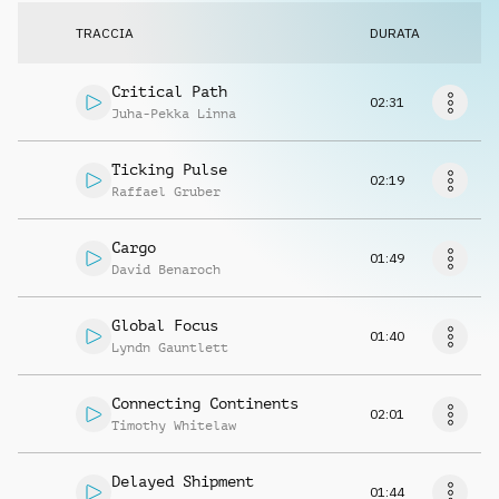
Richiedi musica
TRACCIA
DURATA
Critical Path
02:31
Juha-Pekka Linna
Ticking Pulse
02:19
Raffael Gruber
Cargo
01:49
David Benaroch
Global Focus
01:40
Lyndn Gauntlett
Connecting Continents
02:01
Timothy Whitelaw
Delayed Shipment
01:44