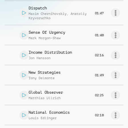
Dispatch
01:47
Maxim Chernihovskiy
,
Anatoliy
Kryvoruchko
Sense Of Urgency
01:48
Mark Morgon-Shaw
Income Distribution
02:16
Jon Hansson
New Strategies
01:49
Tony Delmonte
Global Observer
02:25
Matthias Ullrich
National Economics
02:18
Louis Edlinger