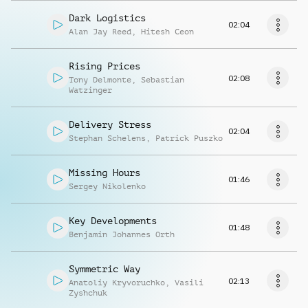
Dark Logistics
02:04
Alan Jay Reed
,
Hitesh Ceon
Rising Prices
02:08
Tony Delmonte
,
Sebastian
Watzinger
Delivery Stress
02:04
Stephan Schelens
,
Patrick Puszko
Missing Hours
01:46
Sergey Nikolenko
Key Developments
01:48
Benjamin Johannes Orth
Symmetric Way
02:13
Anatoliy Kryvoruchko
,
Vasili
Zyshchuk