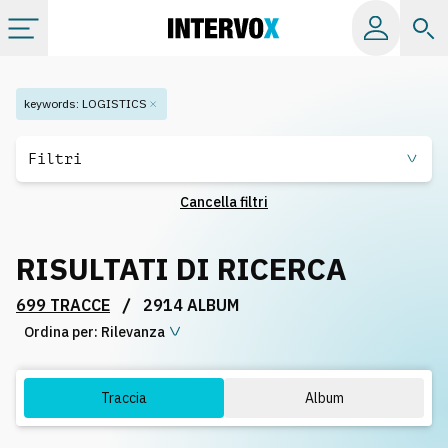
Categorie
keywords
:
LOGISTICS
Album
Filtri
Cancella filtri
Label
RISULTATI DI RICERCA
Playlist
/
699 TRACCE
2914 ALBUM
Ordina per:
Licenze
Rilevanza
Info
Traccia
Album