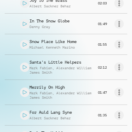
Joy To The Brass
02:03
Albert Sackner Behar
In The Snow Globe
01:49
Danny Gray
Snow Place Like Home
01:55
Michael Kenneth Marino
Santa's Little Helpers
02:12
Mark Fabian
,
Alexander William
James Smith
Merrily On High
01:47
Mark Fabian
,
Alexander William
James Smith
For Auld Lang Syne
01:35
Albert Sackner Behar