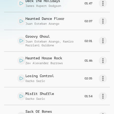
Deck The Holidays
01:47
James Rupert Dodgson
Haunted Dance Floor
02:07
Juan Esteban Arango
Groovy Ghoul
02:01
Juan Esteban Arango
,
Ramiro
Marziani Guidone
Haunted House Rock
01:46
Zev Alexander Burrows
Losing Control
02:05
Darko Saric
Misfit Shuffle
01:54
Darko Saric
Sack Of Bones