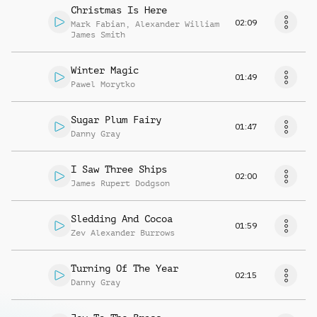
Christmas Is Here
02:09
Mark Fabian
,
Alexander William
James Smith
Winter Magic
01:49
Pawel Morytko
Sugar Plum Fairy
01:47
Danny Gray
I Saw Three Ships
02:00
James Rupert Dodgson
Sledding And Cocoa
01:59
Zev Alexander Burrows
Turning Of The Year
02:15
Danny Gray