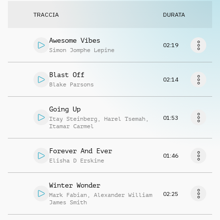
Richiedi musica
TRACCIA
DURATA
Awesome Vibes
02:19
Simon Jomphe Lepine
Blast Off
02:14
Blake Parsons
Going Up
01:53
Itay Steinberg
,
Harel Tsemah
,
Itamar Carmel
Forever And Ever
01:46
Elisha D Erskine
Winter Wonder
02:25
Mark Fabian
,
Alexander William
James Smith