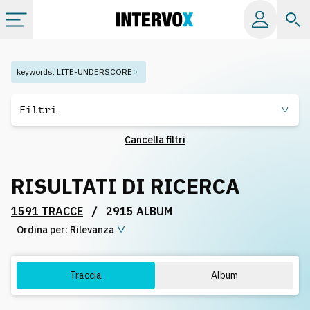
Categorie
keywords
:
LITE-UNDERSCORE
Album
Filtri
Cancella filtri
Label
RISULTATI DI RICERCA
Playlist
/
1591 TRACCE
2915 ALBUM
Ordina per:
Licenze
Rilevanza
Info
Traccia
Album