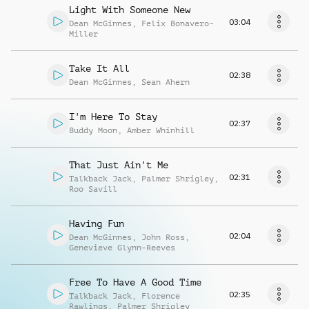
Light With Someone New
03:04
Dean McGinnes
,
Felix Bonavero-
Miller
Take It All
02:38
Dean McGinnes
,
Sean Ahern
I'm Here To Stay
02:37
Buddy Moon
,
Amber Whinhill
That Just Ain't Me
02:31
Talkback Jack
,
Palmer Shrigley
,
Roo Savill
Having Fun
02:04
Dean McGinnes
,
John Ross
,
Genevieve Glynn-Reeves
Free To Have A Good Time
02:35
Talkback Jack
,
Florence
Rawlings
,
Palmer Shrigley