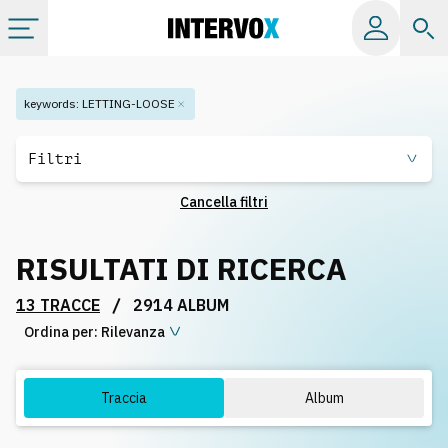
Categorie
keywords
:
LETTING-LOOSE
Album
Filtri
Cancella filtri
Label
RISULTATI DI RICERCA
Playlist
/
13 TRACCE
2914 ALBUM
Ordina per:
Licenze
Rilevanza
Info
Traccia
Album