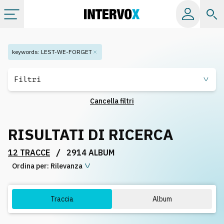
Categorie
keywords
:
LEST-WE-FORGET
Album
Filtri
Cancella filtri
Label
RISULTATI DI RICERCA
Playlist
/
12 TRACCE
2914 ALBUM
Ordina per:
Licenze
Rilevanza
Info
Traccia
Album