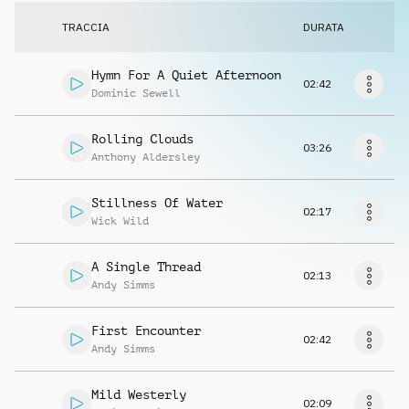
Richiedi musica
TRACCIA
DURATA
Hymn For A Quiet Afternoon
02:42
Dominic Sewell
Rolling Clouds
03:26
Anthony Aldersley
Stillness Of Water
02:17
Wick Wild
A Single Thread
02:13
Andy Simms
First Encounter
02:42
Andy Simms
Mild Westerly
02:09