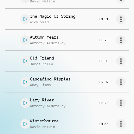
David Malkin
The Magic Of Spring
01:51
Wick Wild
Autumn Years
03:25
Anthony Aldersley
Old Friend
03:05
James Kelly
Cascading Ripples
02:07
Andy Simms
Lazy River
03:25
Anthony Aldersley
Winterbourne
01:55
David Malkin