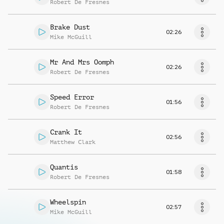
Robert De Fresnes
Brake Dust
02:26
Mike McGuill
Mr And Mrs Oomph
02:26
Robert De Fresnes
Speed Error
01:56
Robert De Fresnes
Crank It
02:56
Matthew Clark
Quantis
01:58
Robert De Fresnes
Wheelspin
02:57
Mike McGuill