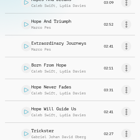
03:09
Caleb Swift
,
Lydia Davies
Hope And Triumph
02:52
Marco Pes
Extraordinary Journeys
02:41
Marco Pes
Born From Hope
02:11
Caleb Swift
,
Lydia Davies
Hope Never Fades
03:31
Caleb Swift
,
Lydia Davies
Hope Will Guide Us
02:41
Caleb Swift
,
Lydia Davies
Trickster
02:27
Gabriel Johan David Oberg