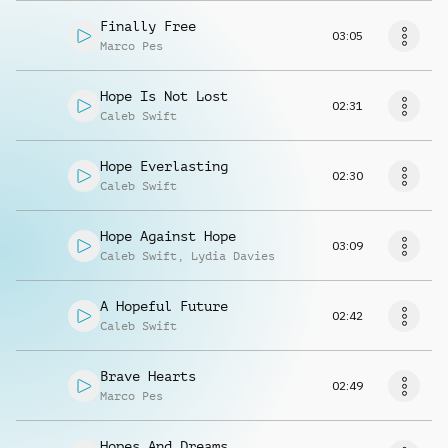
Finally Free
03:05
Marco Pes
Hope Is Not Lost
02:31
Caleb Swift
Hope Everlasting
02:30
Caleb Swift
Hope Against Hope
03:09
Caleb Swift
,
Lydia Davies
A Hopeful Future
02:42
Caleb Swift
Brave Hearts
02:49
Marco Pes
Hopes And Dreams