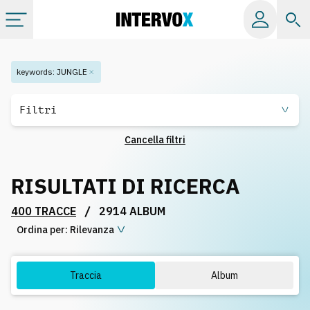
Categorie
keywords
:
JUNGLE
Album
Filtri
Cancella filtri
Label
RISULTATI DI RICERCA
Playlist
/
400 TRACCE
2914 ALBUM
Ordina per:
Licenze
Rilevanza
Info
Traccia
Album