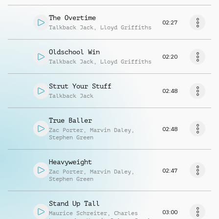
The Overtime
02:27
Talkback Jack
,
Lloyd Griffiths
Oldschool Win
02:20
Talkback Jack
,
Lloyd Griffiths
Strut Your Stuff
02:48
Talkback Jack
True Baller
02:48
Zac Porter
,
Marvin Daley
,
Stephen Green
Heavyweight
02:47
Zac Porter
,
Marvin Daley
,
Stephen Green
Stand Up Tall
03:00
Maurice Schreiter
,
Charles