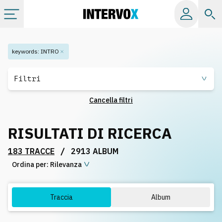
Categorie
keywords
:
INTRO
Album
Filtri
Cancella filtri
Label
RISULTATI DI RICERCA
Playlist
/
183 TRACCE
2913 ALBUM
Ordina per:
Licenze
Rilevanza
Info
Traccia
Album