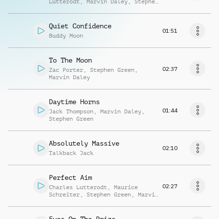
Lutterodt
,
Marvin Daley
,
Stephen
Green
Quiet Confidence
01:51
Buddy Moon
To The Moon
02:37
Zac Porter
,
Stephen Green
,
Marvin Daley
Daytime Horns
01:44
Jack Thompson
,
Marvin Daley
,
Stephen Green
Absolutely Massive
02:10
Talkback Jack
Perfect Aim
02:27
Charles Lutterodt
,
Maurice
Schreiter
,
Stephen Green
,
Marvin
Daley