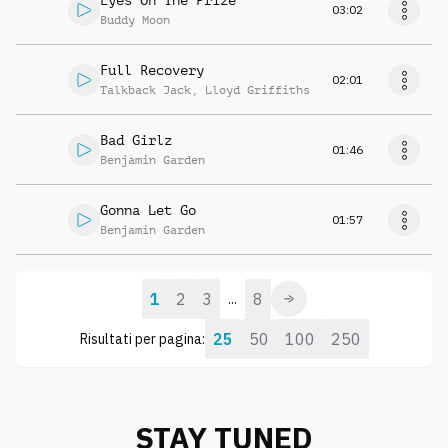
Eyes On The Prize
03:02
Buddy Moon
Full Recovery
02:01
Talkback Jack
,
Lloyd Griffiths
Bad Girlz
01:46
Benjamin Garden
Gonna Let Go
01:57
Benjamin Garden
1
2
3
8
...
25
50
100
250
Risultati per pagina:
STAY TUNED