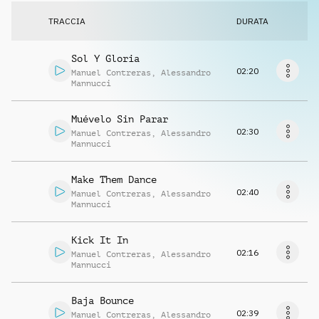
Richiedi musica
TRACCIA
DURATA
Sol Y Gloria
02:20
Manuel Contreras
,
Alessandro
Mannucci
Muévelo Sin Parar
02:30
Manuel Contreras
,
Alessandro
Mannucci
Make Them Dance
02:40
Manuel Contreras
,
Alessandro
Mannucci
Kick It In
02:16
Manuel Contreras
,
Alessandro
Mannucci
Baja Bounce
02:39
Manuel Contreras
,
Alessandro