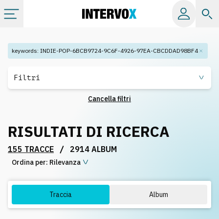
Categorie
keywords
:
INDIE-POP-6BCB9724-9C6F-4926-97EA-CBCDDAD98BF4
Album
Filtri
Cancella filtri
Label
RISULTATI DI RICERCA
Playlist
/
155 TRACCE
2914 ALBUM
Ordina per:
Licenze
Rilevanza
Info
Traccia
Album