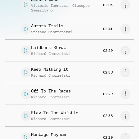
02:04
Vittorio Iannucci
,
Giuseppe
Samaritano
Aurora Trails
02:41
Stefano Mastronardi
Laidback Strut
02:29
Richard Chorzelski
Keep Milking It
02:58
Richard Chorzelski
Off To The Races
02:29
Richard Chorzelski
Play To The Whistle
02:38
Richard Chorzelski
Montage Mayhem
02:19