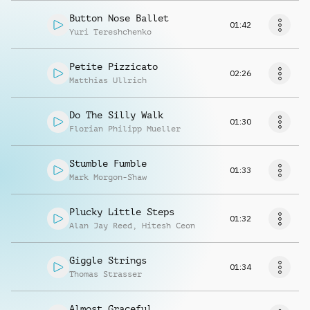
Button Nose Ballet
01:42
Yuri Tereshchenko
Petite Pizzicato
02:26
Matthias Ullrich
Do The Silly Walk
01:30
Florian Philipp Mueller
Stumble Fumble
01:33
Mark Morgon-Shaw
Plucky Little Steps
01:32
Alan Jay Reed
,
Hitesh Ceon
Giggle Strings
01:34
Thomas Strasser
Almost Graceful