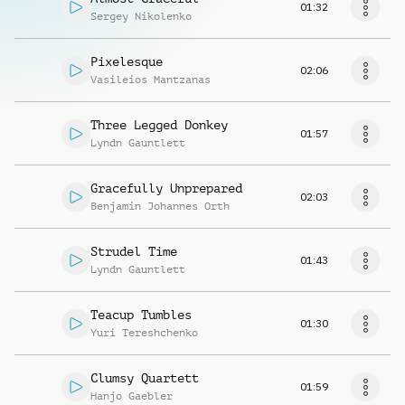
01:32
Sergey Nikolenko
Pixelesque
02:06
Vasileios Mantzanas
Three Legged Donkey
01:57
Lyndn Gauntlett
Gracefully Unprepared
02:03
Benjamin Johannes Orth
Strudel Time
01:43
Lyndn Gauntlett
Teacup Tumbles
01:30
Yuri Tereshchenko
Clumsy Quartett
01:59
Hanjo Gaebler