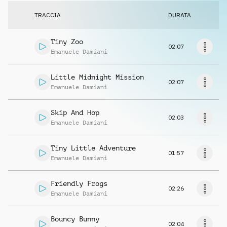
Richiedi musica
TRACCIA
DURATA
Tiny Zoo
02:07
Emanuele Damiani
Little Midnight Mission
02:07
Emanuele Damiani
Skip And Hop
02:03
Emanuele Damiani
Tiny Little Adventure
01:57
Emanuele Damiani
Friendly Frogs
02:26
Emanuele Damiani
Bouncy Bunny
02:04