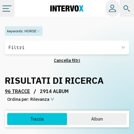
Categorie
keywords
:
HORSE
Album
Filtri
Cancella filtri
Label
RISULTATI DI RICERCA
Playlist
/
96 TRACCE
2914 ALBUM
Ordina per:
Licenze
Rilevanza
Info
Traccia
Album