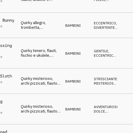
le
fischio, rilassato,
DOLCE
,
i
DIVERTENTE
,
allegro e malinconico.
POSITIVO
 Bunny
Quirky allegro,
ECCENTRICO
,
BAMBINI
le
trombetta,
DIVERTENTE
,
i
percussioni di legno e
DOLCE
,
EDIFICANTE
,
flauti, spensierato e
FELICE
infantile.
ssing
Quirky tenero, flauti,
GENTILE
,
BAMBINI
fischio e ukulele,
ECCENTRICO
,
le
infantile e delicato.
DIVERTENTE
,
i
DOLCE
,
POSITIVO
Sloth
Quirky misterioso,
STRISCIANTE
,
BAMBINI
le
archi pizzicati, flauto,
MISTERIOSO
,
i
fisarmonica e brass in
DIVERTENTE
,
ECCENTRICO
,
levare, nostalgico e
IRONICO
malinconico.
g
Quirky misterioso,
AVVENTUROSO
,
BAMBINI
archi pizzicati, flauto e
DOLCE
,
le
fisarmonica, magico e
MAGICO
,
i
ECCENTRICO
,
tenero.
DIVERTENTE
oad