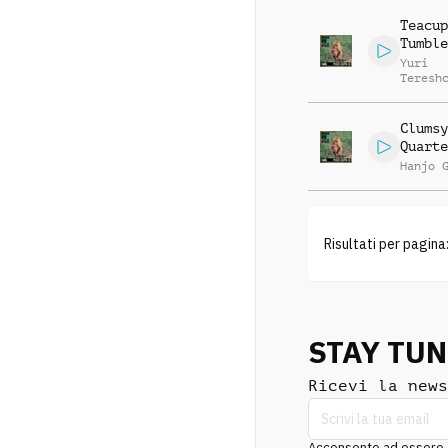
Teacup
Tumble
Yuri
Teresh
Clumsy
Quarte
Hanjo 
Risultati per pagina
STAY TU
Ricevi la news
Acconsento ad essere co