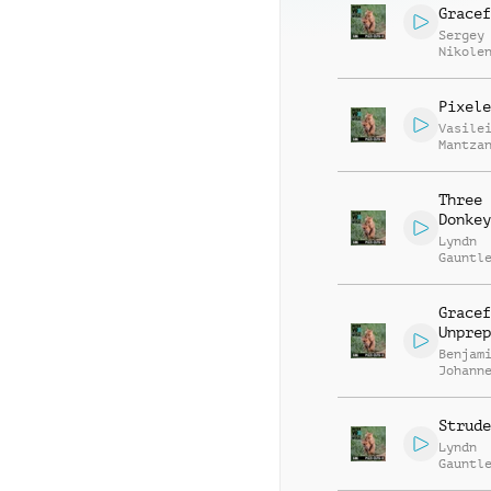
Gracef
Sergey
Nikole
Pixele
Vasile
Mantza
Three 
Donkey
Lyndn
Gauntl
Gracef
Unprep
Benjam
Johann
Strude
Lyndn
Gauntl