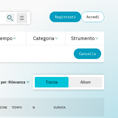
Registrati
Accedi
Tempo
Categoria
Strumento
Cancella
 per:
Rilevanza
Traccia
Album
IONE
TEMPO
N.
DURATA