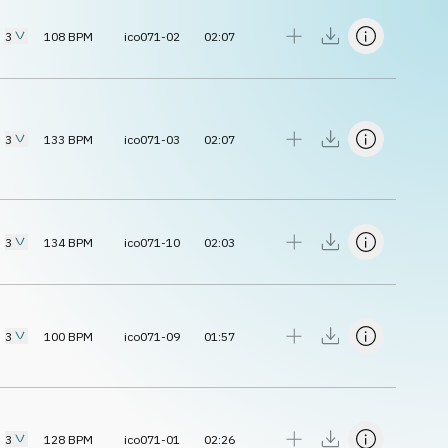
3
108
BPM
ico071-02
02:07
3
133
BPM
ico071-03
02:07
3
134
BPM
ico071-10
02:03
3
100
BPM
ico071-09
01:57
3
128
BPM
ico071-01
02:26