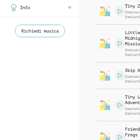
Tiny Z
Info
Emanue
Damian
Richiedi musica
Little
Midnig
Missio
Emanue
Damian
Skip A
Emanue
Damian
Tiny L
Advent
Emanue
Damian
Friend
Frogs