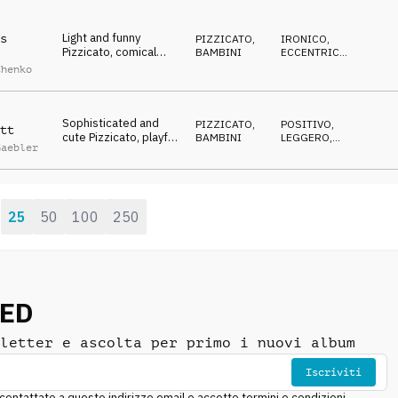
and tongue in cheek
atmo
Light and funny
s
PIZZICATO
,
IRONICO
,
Pizzicato, comical
BAMBINI
ECCENTRICO
,
melody, sophisticated
POSITIVO
chenko
string arrangement,
clumsy and curious
adventure
Sophisticated and
PIZZICATO
,
POSITIVO
,
tt
cute Pizzicato, playful
BAMBINI
LEGGERO
,
Gaebler
string arrangement
DOLCE
with Pizzicato,
spiccato and legato
notes, comical
25
50
100
250
:
NED
letter e ascolta per primo i nuovi album
Iscriviti
ntattato a questo indirizzo email e accetto termini e condizioni