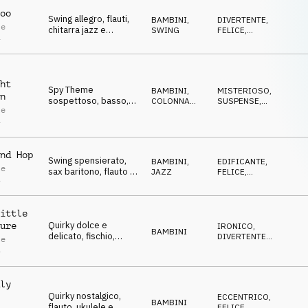
oo
Swing allegro, flauti,
BAMBINI
,
DIVERTENTE
,
le
chitarra jazz e
SWING
FELICE
,
i
trombetta, divertente
DOLCE
,
EDIFICANTE
,
e giocoso.
ECCENTRICO
ht
Spy Theme
BAMBINI
,
MISTERIOSO
,
n
sospettoso, basso,
COLONNA
SUSPENSE
,
le
brass, spazzole e
SONORA
STRISCIANTE
,
i
ECCENTRICO
,
flauto, cool.
DIVERTENTE
nd Hop
Swing spensierato,
BAMBINI
,
EDIFICANTE
,
le
sax baritono, flauto e
JAZZ
FELICE
,
i
trombetta, rilassante
DOLCE
,
IRONICO
,
e allegro.
ECCENTRICO
ittle
Quirky dolce e
ure
IRONICO
,
BAMBINI
delicato, fischio,
DIVERTENTE
,
le
trombetta e
DOLCE
,
i
ECCENTRICO
,
percussioni
STRISCIANTE
giocattolo, nostalgico.
ly
Quirky nostalgico,
ECCENTRICO
,
BAMBINI
flauto, ukulele e
FELICE
,