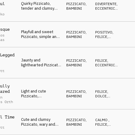
Quirky Pizzicato,
ul
PIZZICATO
,
DIVERTENTE
,
tender and clumsy
BAMBINI
ECCENTRICO
,
small string ensemble,
POSITIVO
nko
playful melody, gentle
and humorous
sque
Playfull and sweet
PIZZICATO
,
POSITIVO
,
ios
Pizzicato, simple and
BAMBINI
FELICE
,
nas
innocent small string
DIVERTENTE
ensemble, happy and
heartwarming
Legged
Jaunty and
PIZZICATO
,
FELICE
,
lighthearted Pizzicato,
BAMBINI
ECCENTRICO
,
calm small string
POSITIVO
ett
ensemble, a few
unexpected notes for
extra clumsiness
ully
Light and cute
ared
PIZZICATO
,
FELICE
,
Pizzicato,
BAMBINI
DOLCE
,
in
heartwarming string
ECCENTRICO
es Orth
quartet, from
hesitating beginning
to confident ending, a
l Time
Cute and clumsy
bit clumsy
PIZZICATO
,
CALMO
,
Pizzicato, wary and
BAMBINI
FELICE
,
ett
delicate small string
DOLCE
ensemble, curious