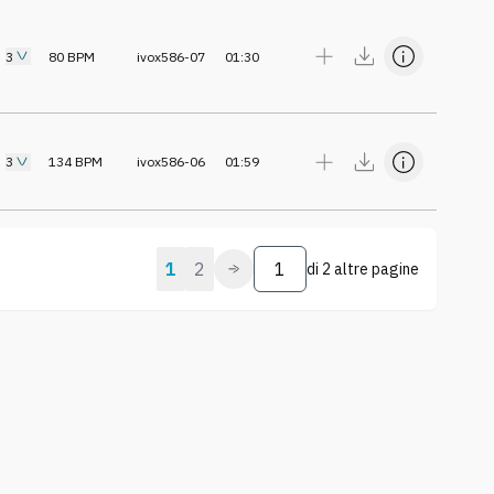
3
80
BPM
ivox586-07
01:30
3
134
BPM
ivox586-06
01:59
1
2
di
2 altre pagine