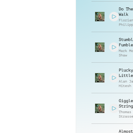
Do The
Walk
Floria
Philip
Muelle
Stumbl
Fumble
Mark M
Shaw
Plucky
Little
Alan J
Hitesh
Giggle
String
Thomas
Strass
Almost