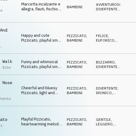
Marcetta incalzante e
AVVENTUROSO
,
BAMBINI
allegra, flauti, fischio e
DIVERTENTE
,
le
trombetta, energica e
DOLCE
,
i
ECCENTRICO
,
gioiosa.
IRONICO
And
Happy and cute
PIZZICATO
,
FELICE
,
Pizzicato, playful small
BAMBINI
EUFORICO
,
n
string ensemble,
POSITIVO
p
catchy and
r
heartwarming melody,
a bit sneaky
 Walk
Funny and whimsical
PIZZICATO
,
BIZZARRO
,
Pizzicato, playful small
BAMBINI
DIVERTENTE
,
l Bibo
string ensemble,
DOLCE
clumsy and curious
baby animals
 Nose
Cheerful and bluesy
PIZZICATO
,
DIVERTENTE
,
Pizzicato, light and
BAMBINI
IRONICO
,
driving small string
ECCENTRICO
chenko
ensemble, bouncy
rhythm, sweet
confusion
Playful Pizzicato,
ato
PIZZICATO
,
GENTILE
,
heartwarming melody,
BAMBINI
LEGGERO
,
as
small and gentle string
FELICE
h
ensemble, cheeky B-