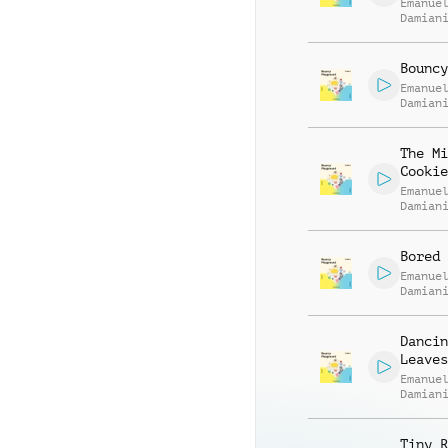
Emanue
Damian
Bouncy
Emanue
Damian
The Mi
Cookie
Emanue
Damian
Bored 
Emanue
Damian
Dancin
Leaves
Emanue
Damian
Tiny R