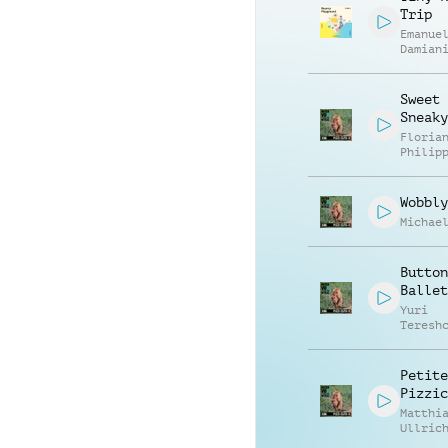
Trip
Emanue
Damian
Sweet 
Sneaky
Floria
Philip
Muelle
Wobbly
Michae
Button
Ballet
Yuri
Teresh
Petite
Pizzic
Matthi
Ullric