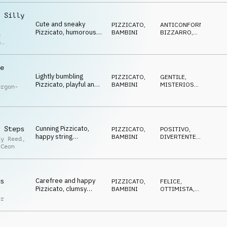
section, clumsy
animals
 Silly
Cute and sneaky
PIZZICATO
,
ANTICONFORMISTA
,
Pizzicato, humorous
BAMBINI
BIZZARRO
,
n
and clumsy melody,
IRONICO
p
small and warm string
r
ensemble, little
rascals
e
Lightly bumbling
PIZZICATO
,
GENTILE
,
Pizzicato, playful and
BAMBINI
MISTERIOSO
,
orgon-
clumsy small string
STRISCIANTE
ensemble, a little off-
kilter, gentle comedy
Cunning Pizzicato,
 Steps
PIZZICATO
,
POSITIVO
,
happy string
BAMBINI
DIVERTENTE
,
ay Reed
,
ensemble, dancing
OTTIMISTA
 Ceon
with sly elegance,
playful yet
suspenseful
atmosphere
Carefree and happy
s
PIZZICATO
,
FELICE
,
Pizzicato, clumsy
BAMBINI
OTTIMISTA
,
melody, bright and
ECCENTRICO
er
plucky string
ensemble, tongue in
cheek