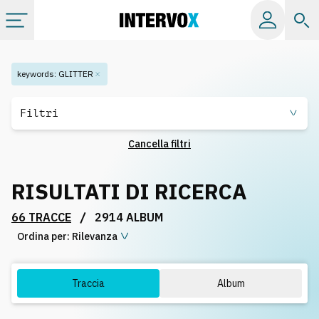
Categorie
keywords
:
GLITTER
Album
Filtri
Cancella filtri
Label
RISULTATI DI RICERCA
Playlist
/
66 TRACCE
2914 ALBUM
Ordina per:
Licenze
Rilevanza
Info
Traccia
Album