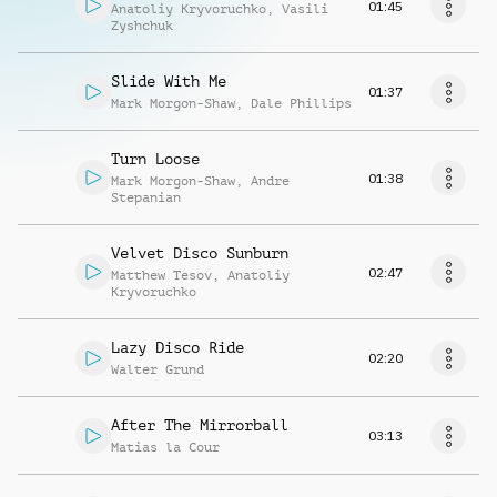
01:45
Anatoliy Kryvoruchko
,
Vasili
Zyshchuk
Slide With Me
01:37
Mark Morgon-Shaw
,
Dale Phillips
Turn Loose
01:38
Mark Morgon-Shaw
,
Andre
Stepanian
Velvet Disco Sunburn
02:47
Matthew Tesov
,
Anatoliy
Kryvoruchko
Lazy Disco Ride
02:20
Walter Grund
After The Mirrorball
03:13
Matias la Cour