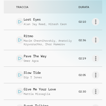
Richiedi musica
TRACCIA
DURATA
Lost Eyes
02:10
Alan Jay Reed
,
Hitesh Ceon
Ritmo
02:36
Maxim Chernihovskiy
,
Anatoliy
Kryvoruchko
,
Ihor Humerov
Pave The Way
02:19
Omer Agca
Slow Tide
02:05
Dip T Jones
Give Me Your Love
02:30
Mattia Missaglia
Sweet Talking