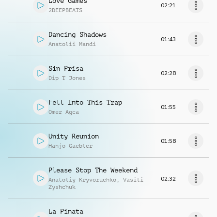
Love Games
02:21
2DEEPBEATS
Dancing Shadows
01:43
Anatolii Mandi
Sin Prisa
02:28
Dip T Jones
Fell Into This Trap
01:55
Omer Agca
Unity Reunion
01:58
Hanjo Gaebler
Please Stop The Weekend
02:32
Anatoliy Kryvoruchko
,
Vasili
Zyshchuk
La Pinata