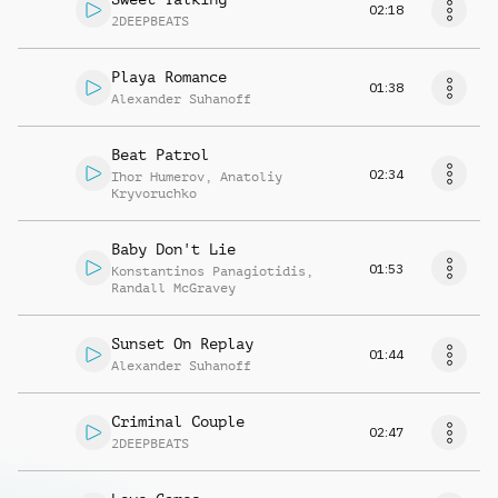
02:18
2DEEPBEATS
Playa Romance
01:38
Alexander Suhanoff
Beat Patrol
02:34
Ihor Humerov
,
Anatoliy
Kryvoruchko
Baby Don't Lie
01:53
Konstantinos Panagiotidis
,
Randall McGravey
Sunset On Replay
01:44
Alexander Suhanoff
Criminal Couple
02:47
2DEEPBEATS