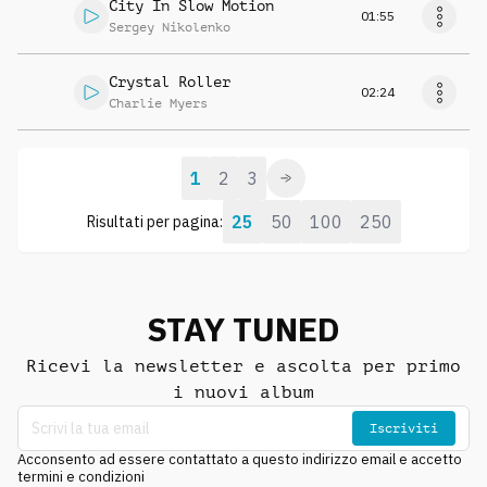
City In Slow Motion
01:55
Sergey Nikolenko
Crystal Roller
02:24
Charlie Myers
1
2
3
25
50
100
250
Risultati per pagina:
STAY TUNED
Ricevi la newsletter e ascolta per primo
i nuovi album
Iscriviti
Acconsento ad essere contattato a questo indirizzo email e accetto
termini e condizioni