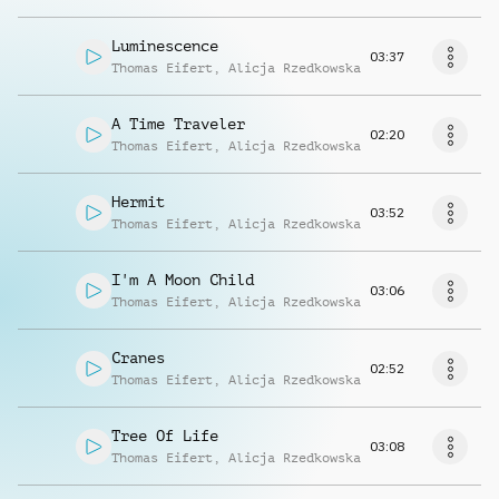
Luminescence
03:37
Thomas Eifert
,
Alicja Rzedkowska
A Time Traveler
02:20
Thomas Eifert
,
Alicja Rzedkowska
Hermit
03:52
Thomas Eifert
,
Alicja Rzedkowska
I'm A Moon Child
03:06
Thomas Eifert
,
Alicja Rzedkowska
Cranes
02:52
Thomas Eifert
,
Alicja Rzedkowska
Tree Of Life
03:08
Thomas Eifert
,
Alicja Rzedkowska