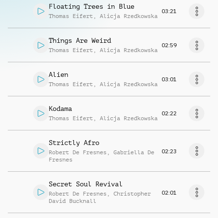
Floating Trees in Blue
03:21
Thomas Eifert
,
Alicja Rzedkowska
Things Are Weird
02:59
Thomas Eifert
,
Alicja Rzedkowska
Alien
03:01
Thomas Eifert
,
Alicja Rzedkowska
Kodama
02:22
Thomas Eifert
,
Alicja Rzedkowska
Strictly Afro
02:23
Robert De Fresnes
,
Gabriella De
Fresnes
Secret Soul Revival
02:01
Robert De Fresnes
,
Christopher
David Bucknall