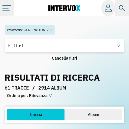
Categorie
keywords
:
GENERATION-Z
Album
Filtri
Cancella filtri
Label
RISULTATI DI RICERCA
Playlist
/
61 TRACCE
2914 ALBUM
Ordina per:
Licenze
Rilevanza
Info
Traccia
Album