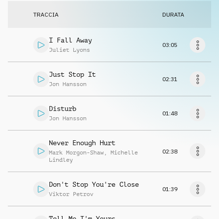
Richiedi musica
TRACCIA
DURATA
I Fall Away
03:05
Juliet Lyons
Just Stop It
02:31
Jon Hansson
Disturb
01:48
Jon Hansson
Never Enough Hurt
02:38
Mark Morgon-Shaw
,
Michelle
Lindley
Don't Stop You're Close
01:39
Viktor Petrov
Tell Me I'm Yours