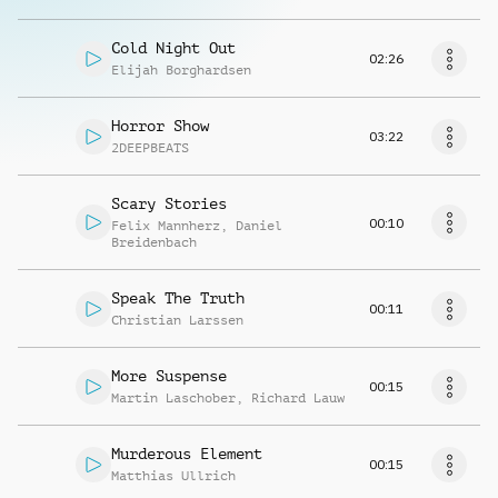
Cold Night Out
02:26
Elijah Borghardsen
Horror Show
03:22
2DEEPBEATS
Scary Stories
00:10
Felix Mannherz
,
Daniel
Breidenbach
Speak The Truth
00:11
Christian Larssen
More Suspense
00:15
Martin Laschober
,
Richard Lauw
Murderous Element
00:15
Matthias Ullrich