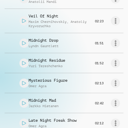
Anatolii Mandi
Veil Of Night
02:23
Maxim Chernihovskiy
,
Anatoliy
Kryvoruchko
Midnight Drop
01:51
Lyndn Gauntlett
Midnight Residue
01:52
Yuri Tereshchenko
Mysterious Figure
02:13
Omer Agca
Midnight Mad
02:42
Jarkko Hietanen
Late Night Freak Show
02:12
Omer Agca