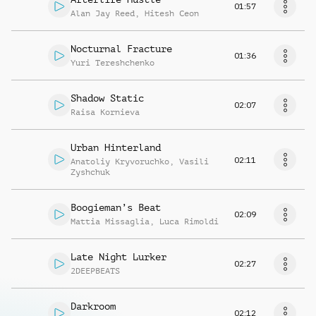
01:57
Alan Jay Reed
,
Hitesh Ceon
Nocturnal Fracture
01:36
Yuri Tereshchenko
Shadow Static
02:07
Raisa Kornieva
Urban Hinterland
02:11
Anatoliy Kryvoruchko
,
Vasili
Zyshchuk
Boogieman’s Beat
02:09
Mattia Missaglia
,
Luca Rimoldi
Late Night Lurker
02:27
2DEEPBEATS
Darkroom
02:12