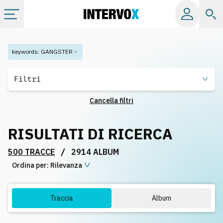
Categorie
keywords
:
GANGSTER
Album
Filtri
Cancella filtri
Label
RISULTATI DI RICERCA
Playlist
/
500 TRACCE
2914 ALBUM
Ordina per:
Licenze
Rilevanza
Info
Traccia
Album