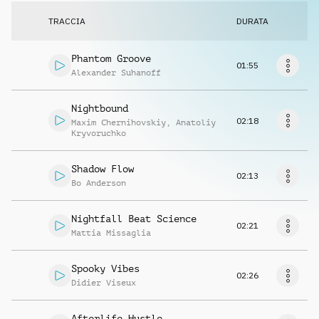
Richiedi musica
TRACCIA
DURATA
Phantom Groove
01:55
Alexander Suhanoff
Nightbound
02:18
Maxim Chernihovskiy
,
Anatoliy
Kryvoruchko
Shadow Flow
02:13
Bo Anderson
Nightfall Beat Science
02:21
Mattia Missaglia
Spooky Vibes
02:26
Didier Viseux
Afterlife Hustle