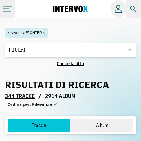
Categorie
keywords
:
FIGHTER
Album
Filtri
Cancella filtri
Label
RISULTATI DI RICERCA
Playlist
/
344 TRACCE
2914 ALBUM
Ordina per:
Licenze
Rilevanza
Info
Traccia
Album