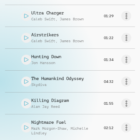
Ultra Charger
01:29
Caleb Swift
,
James Brown
Airstrikers
01:22
Caleb Swift
,
James Brown
Hunting Down
01:34
Jon Hansson
The Humankind Odyssey
04:32
Skydiva
Killing Diagram
01:55
Alan Jay Reed
Nightmare Fuel
02:12
Mark Morgon-Shaw
,
Michelle
Lindley