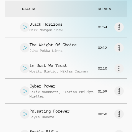
Richiedi musica
TRACCIA
DURATA
Black Horizons
01:54
Mark Morgon-Shaw
The Weight Of Choice
02:12
Juha-Pekka Linna
In Dust We Trust
02:10
Moritz Bintig
,
Niklas Turmann
Cyber Power
01:59
Felix Mannherz
,
Florian Philipp
Mueller
Pulsating Forever
00:58
Layla Dakota
Battle Rifle