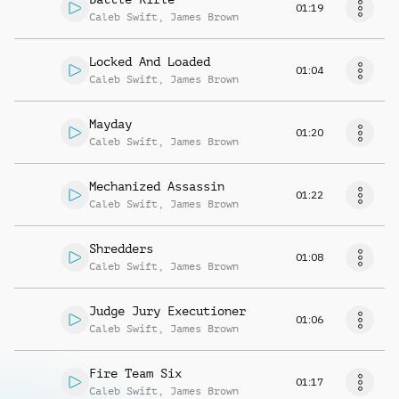
01:19
Caleb Swift
,
James Brown
Locked And Loaded
01:04
Caleb Swift
,
James Brown
Mayday
01:20
Caleb Swift
,
James Brown
Mechanized Assassin
01:22
Caleb Swift
,
James Brown
Shredders
01:08
Caleb Swift
,
James Brown
Judge Jury Executioner
01:06
Caleb Swift
,
James Brown
Fire Team Six
01:17
Caleb Swift
,
James Brown