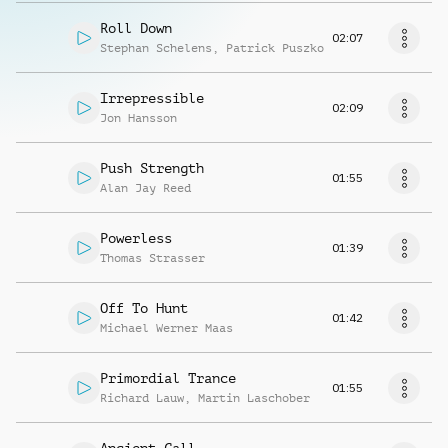
Roll Down
02:07
Stephan Schelens
,
Patrick Puszko
Irrepressible
02:09
Jon Hansson
Push Strength
01:55
Alan Jay Reed
Powerless
01:39
Thomas Strasser
Off To Hunt
01:42
Michael Werner Maas
Primordial Trance
01:55
Richard Lauw
,
Martin Laschober