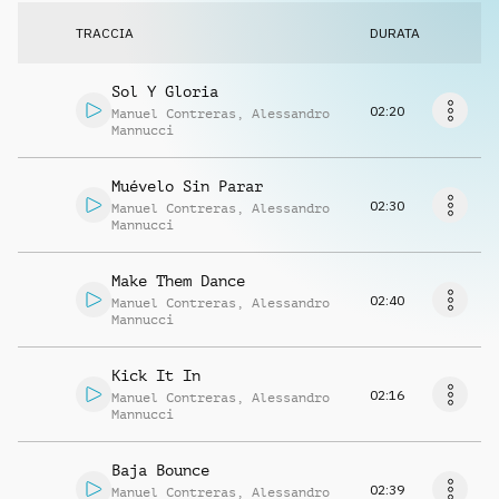
Richiedi musica
TRACCIA
DURATA
Sol Y Gloria
02:20
Manuel Contreras
,
Alessandro
Mannucci
Muévelo Sin Parar
02:30
Manuel Contreras
,
Alessandro
Mannucci
Make Them Dance
02:40
Manuel Contreras
,
Alessandro
Mannucci
Kick It In
02:16
Manuel Contreras
,
Alessandro
Mannucci
Baja Bounce
02:39
Manuel Contreras
,
Alessandro