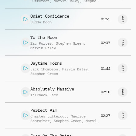
Lutterodt
,
Marvin Daley
,
Stephen
Green
Quiet Confidence
01:51
Buddy Moon
To The Moon
02:37
Zac Porter
,
Stephen Green
,
Marvin Daley
Daytime Horns
01:44
Jack Thompson
,
Marvin Daley
,
Stephen Green
Absolutely Massive
02:10
Talkback Jack
Perfect Aim
02:27
Charles Lutterodt
,
Maurice
Schreiter
,
Stephen Green
,
Marvin
Daley