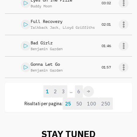
Eyes On The Prize
03:02
Buddy Moon
Full Recovery
02:01
Talkback Jack
,
Lloyd Griffiths
Bad Girlz
01:46
Benjamin Garden
Gonna Let Go
01:57
Benjamin Garden
1
2
3
6
...
25
50
100
250
Risultati per pagina:
STAY TUNED