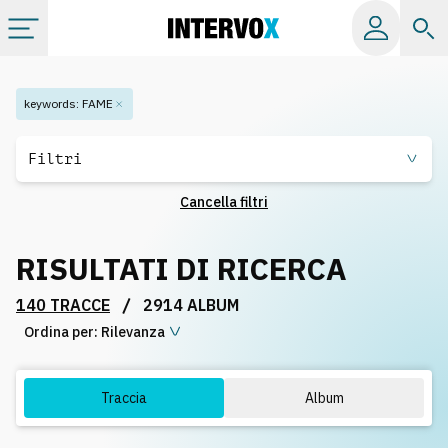
Categorie
keywords
:
FAME
Album
Filtri
Cancella filtri
Label
RISULTATI DI RICERCA
Playlist
/
140 TRACCE
2914 ALBUM
Ordina per:
Licenze
Rilevanza
Info
Traccia
Album