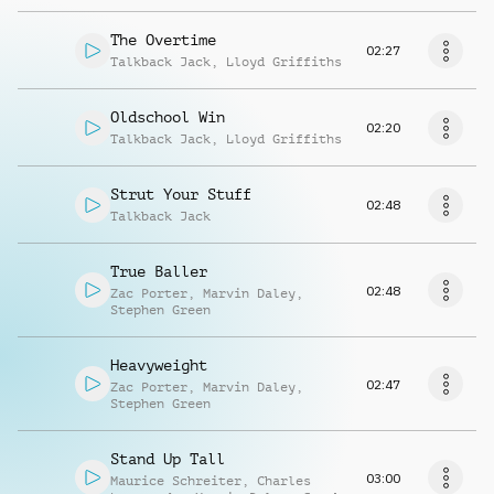
The Overtime
02:27
Talkback Jack
,
Lloyd Griffiths
Oldschool Win
02:20
Talkback Jack
,
Lloyd Griffiths
Strut Your Stuff
02:48
Talkback Jack
True Baller
02:48
Zac Porter
,
Marvin Daley
,
Stephen Green
Heavyweight
02:47
Zac Porter
,
Marvin Daley
,
Stephen Green
Stand Up Tall
03:00
Maurice Schreiter
,
Charles