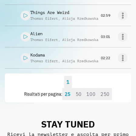
Things Are Weird
02:59
Thomas Eifert
,
Alicja Rzedkowska
Alien
03:01
Thomas Eifert
,
Alicja Rzedkowska
Kodama
02:22
Thomas Eifert
,
Alicja Rzedkowska
1
25
50
100
250
Risultati per pagina:
STAY TUNED
Ricevi la newsletter e ascolta per primo