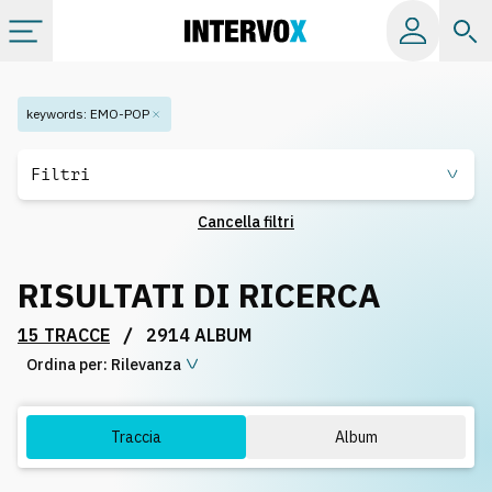
Categorie
keywords
:
EMO-POP
Album
Filtri
Cancella filtri
Label
RISULTATI DI RICERCA
Playlist
/
15 TRACCE
2914 ALBUM
Ordina per:
Licenze
Rilevanza
Info
Traccia
Album