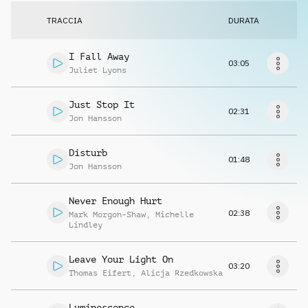
Richiedi musica
TRACCIA
DURATA
I Fall Away
03:05
Juliet Lyons
Just Stop It
02:31
Jon Hansson
Disturb
01:48
Jon Hansson
Never Enough Hurt
02:38
Mark Morgon-Shaw
,
Michelle
Lindley
Leave Your Light On
03:20
Thomas Eifert
,
Alicja Rzedkowska
Luminescence