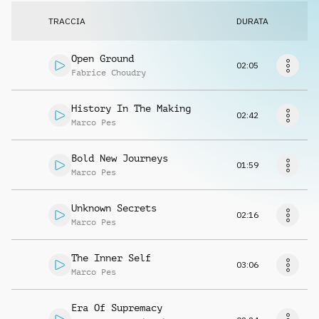
Richiedi musica
TRACCIA
DURATA
Open Ground
02:05
Fabrice Choudry
History In The Making
02:42
Marco Pes
Bold New Journeys
01:59
Marco Pes
Unknown Secrets
02:16
Marco Pes
The Inner Self
03:06
Marco Pes
Era Of Supremacy