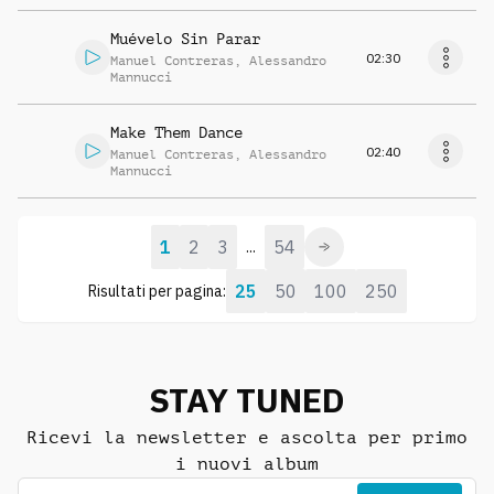
Muévelo Sin Parar
02:30
Manuel Contreras
,
Alessandro
Mannucci
Make Them Dance
02:40
Manuel Contreras
,
Alessandro
Mannucci
1
2
3
54
...
25
50
100
250
Risultati per pagina:
STAY TUNED
Ricevi la newsletter e ascolta per primo
i nuovi album