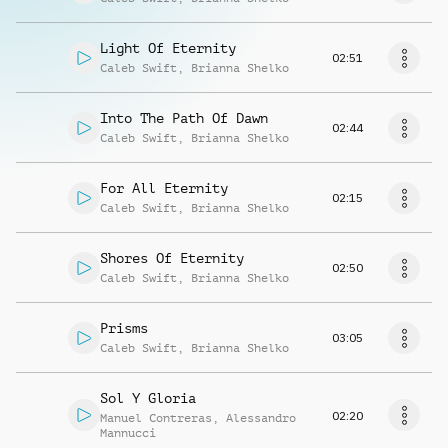
Light Of Eternity
02:51
Caleb Swift
,
Brianna Shelko
Into The Path Of Dawn
02:44
Caleb Swift
,
Brianna Shelko
For All Eternity
02:15
Caleb Swift
,
Brianna Shelko
Shores Of Eternity
02:50
Caleb Swift
,
Brianna Shelko
Prisms
03:05
Caleb Swift
,
Brianna Shelko
Sol Y Gloria
02:20
Manuel Contreras
,
Alessandro
Mannucci