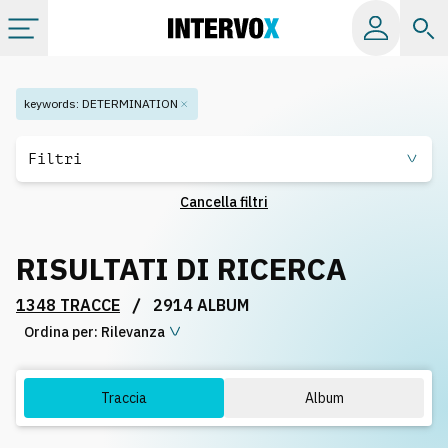
Categorie
keywords
:
DETERMINATION
Album
Filtri
Cancella filtri
Label
RISULTATI DI RICERCA
Playlist
/
1348 TRACCE
2914 ALBUM
Ordina per:
Licenze
Rilevanza
Info
Traccia
Album