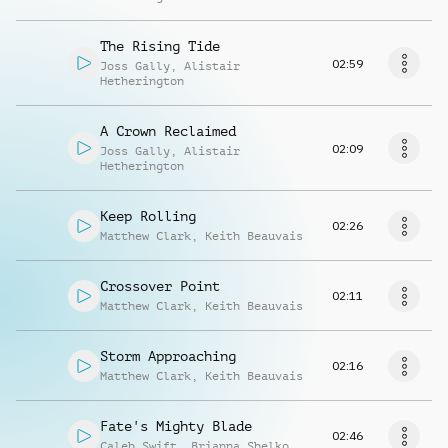
The Rising Tide
02:59
Joss Gally
,
Alistair
Hetherington
A Crown Reclaimed
02:09
Joss Gally
,
Alistair
Hetherington
Keep Rolling
02:26
Matthew Clark
,
Keith Beauvais
Crossover Point
02:11
Matthew Clark
,
Keith Beauvais
Storm Approaching
02:16
Matthew Clark
,
Keith Beauvais
Fate's Mighty Blade
02:46
Caleb Swift
,
Brianna Shelko