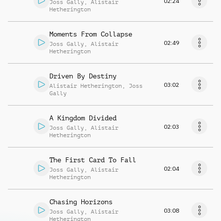
02:24
Joss Gally
,
Alistair
Hetherington
Moments From Collapse
02:49
Joss Gally
,
Alistair
Hetherington
Driven By Destiny
03:02
Alistair Hetherington
,
Joss
Gally
A Kingdom Divided
02:03
Joss Gally
,
Alistair
Hetherington
The First Card To Fall
02:04
Joss Gally
,
Alistair
Hetherington
Chasing Horizons
03:08
Joss Gally
,
Alistair
Hetherington