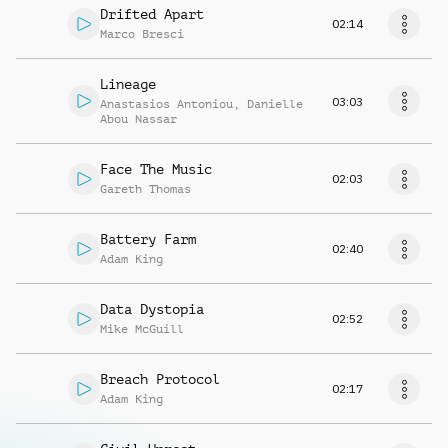
Drifted Apart
02:14
Marco Bresci
Lineage
03:03
Anastasios Antoniou
,
Danielle
Abou Nassar
Face The Music
02:03
Gareth Thomas
Battery Farm
02:40
Adam King
Data Dystopia
02:52
Mike McGuill
Breach Protocol
02:17
Adam King