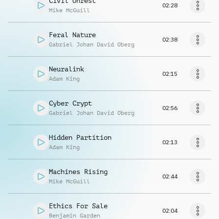
Civil Unrest
02:28
Mike McGuill
Feral Nature
02:38
Gabriel Johan David Oberg
Neuralink
02:15
Adam King
Cyber Crypt
02:56
Gabriel Johan David Oberg
Hidden Partition
02:13
Adam King
Machines Rising
02:44
Mike McGuill
Ethics For Sale
02:04
Benjamin Garden