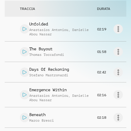
Richiedi musica
TRACCIA
DURATA
Unfolded
02:19
Anastasios Antoniou
,
Danielle
Abou Nassar
The Buyout
01:58
Thomas Toccafondi
Days Of Reckoning
02:42
Stefano Mastronardi
Emergence Within
02:16
Anastasios Antoniou
,
Danielle
Abou Nassar
Beneath
02:18
Marco Bresci