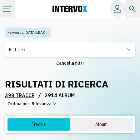
Categorie
keywords
:
DATA-LEAK
Album
Filtri
Cancella filtri
Label
RISULTATI DI RICERCA
Playlist
/
398 TRACCE
2914 ALBUM
Ordina per:
Licenze
Rilevanza
Info
Traccia
Album