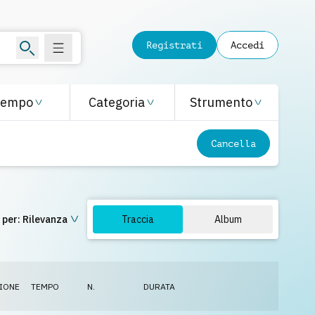
Registrati
Accedi
Tempo
Categoria
Strumento
Cancella
 per:
Rilevanza
Traccia
Album
IONE
TEMPO
N.
DURATA