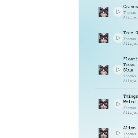
Cranes
Thomas
Alicja
Rzedko
Tree O
Thomas
Alicja
Rzedko
Floati
Trees 
Blue
Thomas
Alicja
Rzedko
Things
Weird
Thomas
Alicja
Rzedko
Alien
Thomas