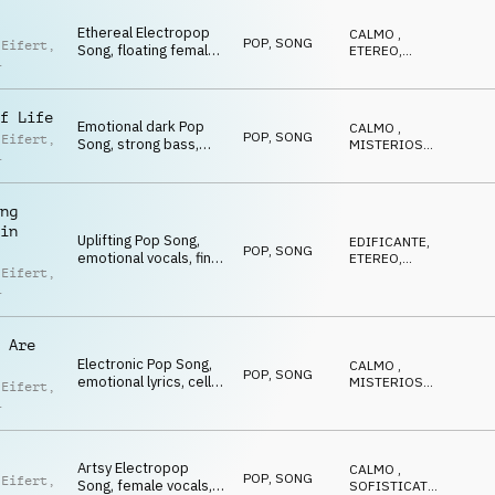
Ethereal Electropop
CALMO
,
POP
,
SONG
 Eifert
,
Song, floating female
ETEREO
,
vocal harmonies,
MAGICO
,
wska
ANTICONFORMISTA
modern beat
f Life
Emotional dark Pop
CALMO
,
POP
,
SONG
 Eifert
,
Song, strong bass,
MISTERIOSO
,
female vocals,
MALINCONICO
,
wska
EMOZIONANTE
sophisticated
ng
in
Uplifting Pop Song,
EDIFICANTE
,
POP
,
SONG
emotional vocals, final
ETEREO
,
 Eifert
,
drums build,
OTTIMISTA
,
ANTICONFORMISTA
,
optimistic
wska
EMOZIONANTE
 Are
Electronic Pop Song,
CALMO
,
POP
,
SONG
emotional lyrics, cello,
MISTERIOSO
,
 Eifert
,
synths, dramatic,
CUPO
,
ANTICONFORMISTA
,
magical
wska
MAGICO
Artsy Electropop
CALMO
,
POP
,
SONG
 Eifert
,
Song, female vocals,
SOFISTICATO
,