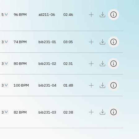
5
96
BPM
all211-06
02:46
3
74
BPM
bib231-01
03:05
3
80
BPM
bib231-02
02:31
3
100
BPM
bib231-04
01:48
3
82
BPM
bib231-03
02:38