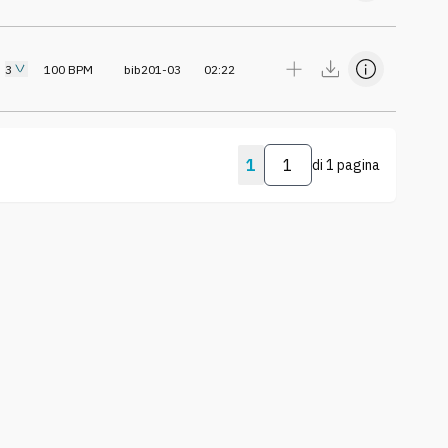
3
100
BPM
bib201-03
02:22
1
di
1 pagina