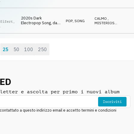
abstract, darkish,
CUPO
,
wska
ANTICONFORMISTA
,
experimental
MAGICO
2020s Dark
CALMO
,
POP
,
SONG
 Eifert
,
Electropop Song, dark
MISTERIOSO
,
sounds, brooding
MAGICO
,
wska
ANTICONFORMISTA
vocal melodies
25
50
100
250
:
NED
letter e ascolta per primo i nuovi album
Iscriviti
ntattato a questo indirizzo email e accetto termini e condizioni