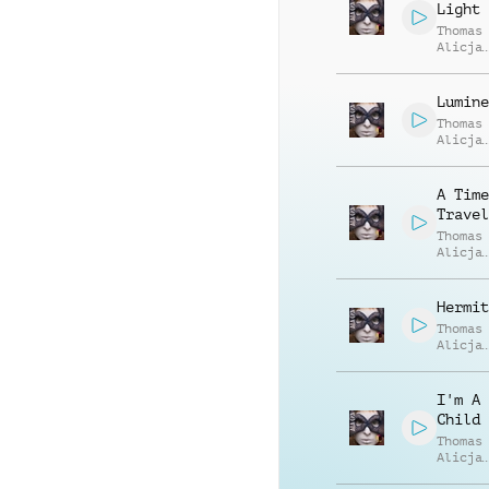
Light 
Thomas
Alicja
Rzedko
Lumine
Thomas
Alicja
Rzedko
A Time
Travel
Thomas
Alicja
Rzedko
Hermit
Thomas
Alicja
Rzedko
I'm A 
Child
Thomas
Alicja
Rzedko