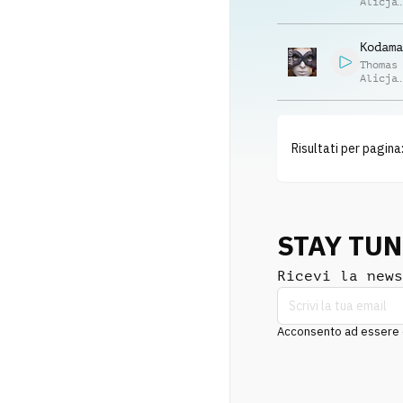
Alicja
Rzedko
Kodama
Thomas
Alicja
Rzedko
Risultati per pagina
STAY TU
Ricevi la news
Acconsento ad essere co