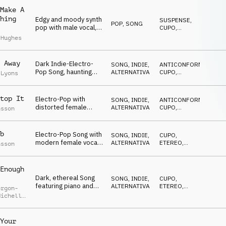
Make A
hing
Edgy and moody synth
SUSPENSE
,
POP
,
SONG
pop with male vocal,
CUPO
,
strings, synths and
EMOZIONANTE
,
 Hughes
DRAMMATICO
,
percussion
MALINCONICO
 Away
Dark Indie-Electro-
SONG
,
INDIE,
ANTICONFORMISTA
,
Pop Song, haunting
ALTERNATIVA
CUPO
,
 Lyons
female vocals with a
IPNOTICO
melancholic and sad
tone
top It
Electro-Pop with
SONG
,
INDIE,
ANTICONFORMISTA
,
distorted female
ALTERNATIVA
CUPO
,
nsson
vocals evokes dark
IPNOTICO
thoughts and stirring
feelings
b
Electro-Pop Song with
SONG
,
INDIE,
CUPO
,
modern female vocals
ALTERNATIVA
ETEREO
,
nsson
and haunting beat with
IPNOTICO
distorted bass and
guitar arp
Enough
Dark, ethereal Song
SONG
,
INDIE,
CUPO
,
featuring piano and
ALTERNATIVA
ETEREO
,
orgon-
acoustic guitar with
IPNOTICO
Michelle
haunting female
y
vocals
Your