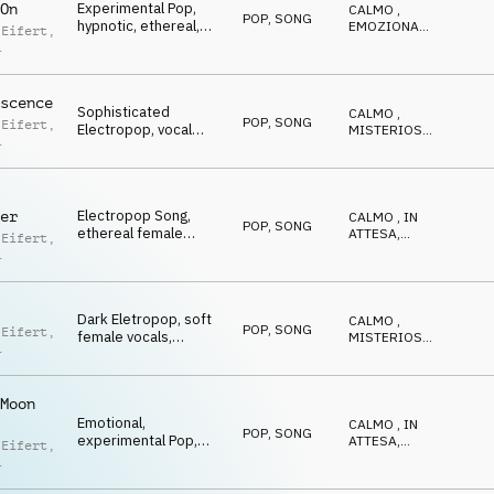
Experimental Pop,
On
CALMO
,
POP
,
SONG
hypnotic, ethereal,
EMOZIONANTE
,
 Eifert
,
motivational,
EPICO
,
ANTICONFORMISTA
encouraging
wska
scence
Sophisticated
CALMO
,
POP
,
SONG
 Eifert
,
Electropop, vocal
MISTERIOSO
,
layers and effects,
ETEREO
,
wska
ANTICONFORMISTA
abstract and darkish
Electropop Song,
er
CALMO
,
IN
POP
,
SONG
ethereal female
ATTESA
,
 Eifert
,
vocals and synth pads,
IPNOTICO
,
ANTICONFORMISTA
,
waiting
wska
EMOZIONANTE
Dark Eletropop, soft
CALMO
,
POP
,
SONG
 Eifert
,
female vocals,
MISTERIOSO
,
melancholic,
ETEREO
,
wska
ANTICONFORMISTA
emotional
Moon
Emotional,
CALMO
,
IN
POP
,
SONG
experimental Pop,
ATTESA
,
 Eifert
,
ethereal synths, sitar,
IPNOTICO
,
ANTICONFORMISTA
,
voice fx, inspiring
wska
EMOZIONANTE