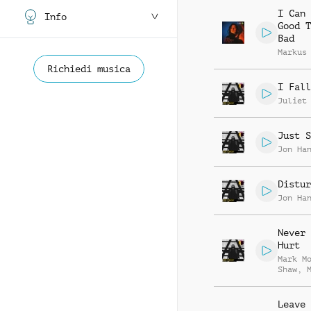
I Can 
Info
Good T
Bad
Markus
Richiedi musica
I Fall
Juliet
Just S
Jon Ha
Distur
Jon Ha
Never 
Hurt
Mark M
Shaw
,
Lindle
Leave 