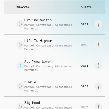
Richiedi musica
TRACCIA
DURATA
Hit The Switch
02:29
Manuel Contreras
,
Alessandro
Mannucci
Lift It Higher
02:19
Manuel Contreras
,
Alessandro
Mannucci
All Your Love
02:31
Manuel Contreras
,
Alessandro
Mannucci
B Rule
02:22
Manuel Contreras
,
Alessandro
Mannucci
Big Mood
02:36
Manuel Contreras
,
Alessandro