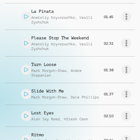
La Pinata
01:45
Anatoliy Kryvoruchko
,
Vasili
Zyshchuk
Please Stop The Weekend
02:32
Anatoliy Kryvoruchko
,
Vasili
Zyshchuk
Turn Loose
01:38
Mark Morgon-Shaw
,
Andre
Stepanian
Slide With Me
01:37
Mark Morgon-Shaw
,
Dale Phillips
Lost Eyes
02:10
Alan Jay Reed
,
Hitesh Ceon
Ritmo