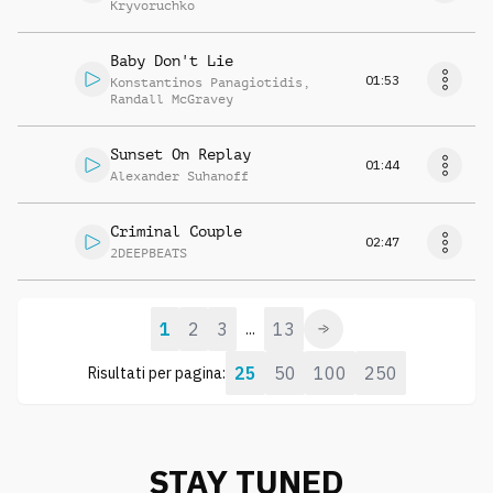
Kryvoruchko
Baby Don't Lie
01:53
Konstantinos Panagiotidis
,
Randall McGravey
Sunset On Replay
01:44
Alexander Suhanoff
Criminal Couple
02:47
2DEEPBEATS
1
2
3
13
...
25
50
100
250
Risultati per pagina:
STAY TUNED