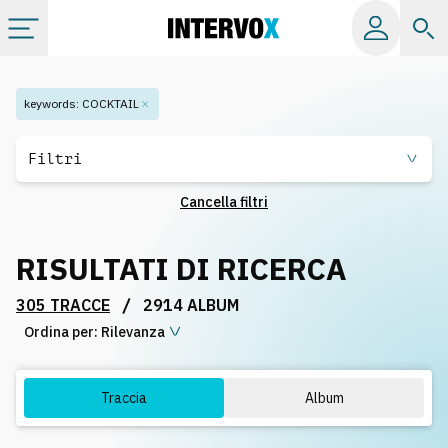
Categorie
keywords
:
COCKTAIL
Album
Filtri
Cancella filtri
Label
RISULTATI DI RICERCA
Playlist
/
305 TRACCE
2914 ALBUM
Ordina per:
Licenze
Rilevanza
Info
Traccia
Album