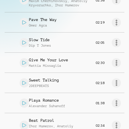
02:36
Maxim Chernihovskiy
,
Anatoliy
Kryvoruchko
,
Ihor Humerov
Pave The Way
02:19
Omer Agca
Slow Tide
02:05
Dip T Jones
Give Me Your Love
02:30
Mattia Missaglia
Sweet Talking
02:18
2DEEPBEATS
Playa Romance
01:38
Alexander Suhanoff
Beat Patrol
02:34
Ihor Humerov
,
Anatoliy