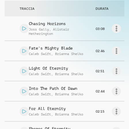
Richiedi musica
TRACCIA
DURATA
Chasing Horizons
03:08
Joss Gally
,
Alistair
Hetherington
Fate's Mighty Blade
02:46
Caleb Swift
,
Brianna Shelko
Light Of Eternity
02:51
Caleb Swift
,
Brianna Shelko
Into The Path Of Dawn
02:44
Caleb Swift
,
Brianna Shelko
For All Eternity
02:15
Caleb Swift
,
Brianna Shelko
Shores Of Eternity