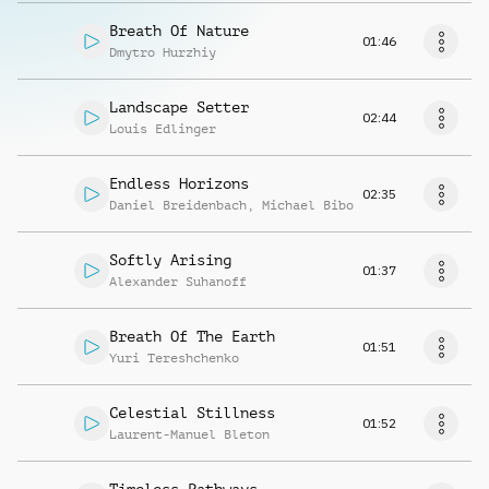
Breath Of Nature
01:46
Dmytro Hurzhiy
Landscape Setter
02:44
Louis Edlinger
Endless Horizons
02:35
Daniel Breidenbach
,
Michael Bibo
Softly Arising
01:37
Alexander Suhanoff
Breath Of The Earth
01:51
Yuri Tereshchenko
Celestial Stillness
01:52
Laurent-Manuel Bleton