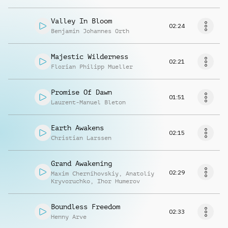
Valley In Bloom
02:24
Benjamin Johannes Orth
Majestic Wilderness
02:21
Florian Philipp Mueller
Promise Of Dawn
01:51
Laurent-Manuel Bleton
Earth Awakens
02:15
Christian Larssen
Grand Awakening
02:29
Maxim Chernihovskiy
,
Anatoliy
Kryvoruchko
,
Ihor Humerov
Boundless Freedom
02:33
Henny Arve