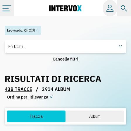
Categorie
keywords
:
CHOIR
Album
Filtri
Cancella filtri
Label
RISULTATI DI RICERCA
Playlist
/
438 TRACCE
2914 ALBUM
Ordina per:
Licenze
Rilevanza
Info
Traccia
Album