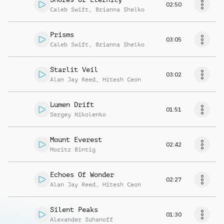
02:50
Caleb Swift
,
Brianna Shelko
Prisms
03:05
Caleb Swift
,
Brianna Shelko
Starlit Veil
03:02
Alan Jay Reed
,
Hitesh Ceon
Lumen Drift
01:51
Sergey Nikolenko
Mount Everest
02:42
Moritz Bintig
Echoes Of Wonder
02:27
Alan Jay Reed
,
Hitesh Ceon
Silent Peaks
01:30
Alexander Suhanoff