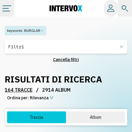
Categorie
keywords
:
BURGLAR
Album
Filtri
Cancella filtri
Label
RISULTATI DI RICERCA
Playlist
/
164 TRACCE
2914 ALBUM
Ordina per:
Licenze
Rilevanza
Info
Traccia
Album