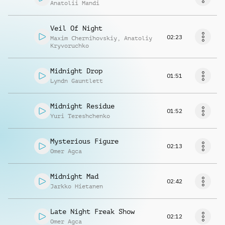
Anatolii Mandi
Veil Of Night
02:23
Maxim Chernihovskiy
,
Anatoliy
Kryvoruchko
Midnight Drop
01:51
Lyndn Gauntlett
Midnight Residue
01:52
Yuri Tereshchenko
Mysterious Figure
02:13
Omer Agca
Midnight Mad
02:42
Jarkko Hietanen
Late Night Freak Show
02:12
Omer Agca