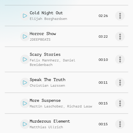
Cold Night Out
02:26
Elijah Borghardsen
Horror Show
03:22
2DEEPBEATS
Scary Stories
00:10
Felix Mannherz
,
Daniel
Breidenbach
Speak The Truth
00:11
Christian Larssen
More Suspense
00:15
Martin Laschober
,
Richard Lauw
Murderous Element
00:15
Matthias Ullrich