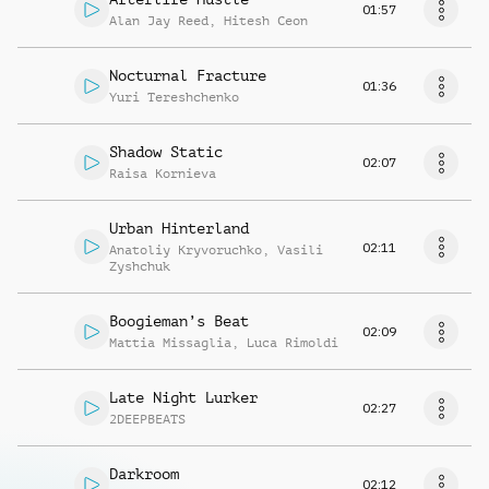
01:57
Alan Jay Reed
,
Hitesh Ceon
Nocturnal Fracture
01:36
Yuri Tereshchenko
Shadow Static
02:07
Raisa Kornieva
Urban Hinterland
02:11
Anatoliy Kryvoruchko
,
Vasili
Zyshchuk
Boogieman’s Beat
02:09
Mattia Missaglia
,
Luca Rimoldi
Late Night Lurker
02:27
2DEEPBEATS
Darkroom
02:12