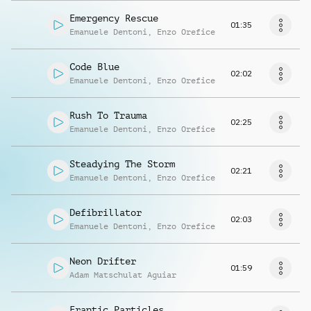
Emergency Rescue
01:35
Emanuele Dentoni
,
Enzo Orefice
Code Blue
02:02
Emanuele Dentoni
,
Enzo Orefice
Rush To Trauma
02:25
Emanuele Dentoni
,
Enzo Orefice
Steadying The Storm
02:21
Emanuele Dentoni
,
Enzo Orefice
Defibrillator
02:03
Emanuele Dentoni
,
Enzo Orefice
Neon Drifter
01:59
Adam Matschulat Aguiar
Frantic Particles