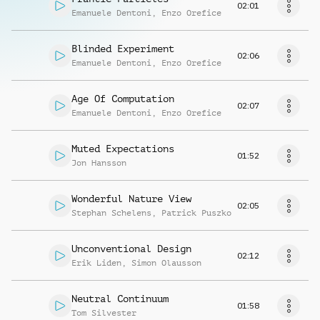
02:01
Emanuele Dentoni
,
Enzo Orefice
Blinded Experiment
02:06
Emanuele Dentoni
,
Enzo Orefice
Age Of Computation
02:07
Emanuele Dentoni
,
Enzo Orefice
Muted Expectations
01:52
Jon Hansson
Wonderful Nature View
02:05
Stephan Schelens
,
Patrick Puszko
Unconventional Design
02:12
Erik Liden
,
Simon Olausson
Neutral Continuum
01:58
Tom Silvester