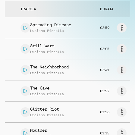
Richiedi musica
TRACCIA
DURATA
Spreading Disease
02:59
Luciano Pizzella
Still Warm
02:05
Luciano Pizzella
The Neighborhood
02:41
Luciano Pizzella
The Cave
01:52
Luciano Pizzella
Glitter Riot
03:16
Luciano Pizzella
Moulder
03:35