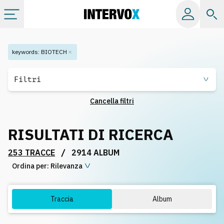
Categorie
keywords
:
BIOTECH
Album
Filtri
Cancella filtri
Label
RISULTATI DI RICERCA
Playlist
/
253 TRACCE
2914 ALBUM
Ordina per:
Licenze
Rilevanza
Info
Traccia
Album