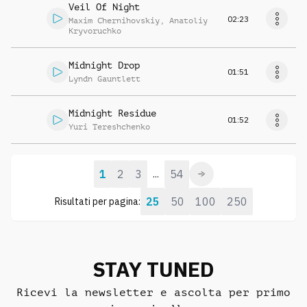
Veil Of Night
02:23
Maxim Chernihovskiy
,
Anatoliy
Kryvoruchko
Midnight Drop
01:51
Lyndn Gauntlett
Midnight Residue
01:52
Yuri Tereshchenko
1
2
3
54
...
25
50
100
250
Risultati per pagina:
STAY TUNED
Ricevi la newsletter e ascolta per primo