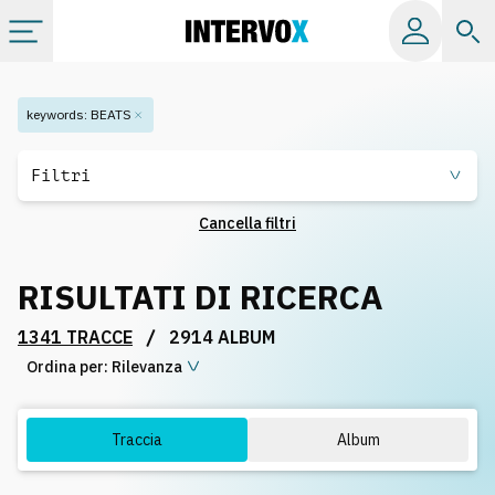
Categorie
keywords
:
BEATS
Album
Filtri
Cancella filtri
Label
RISULTATI DI RICERCA
Playlist
/
1341 TRACCE
2914 ALBUM
Ordina per:
Licenze
Rilevanza
Info
Traccia
Album