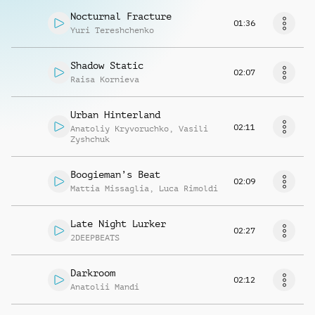
Nocturnal Fracture
01:36
Yuri Tereshchenko
Shadow Static
02:07
Raisa Kornieva
Urban Hinterland
02:11
Anatoliy Kryvoruchko
,
Vasili
Zyshchuk
Boogieman’s Beat
02:09
Mattia Missaglia
,
Luca Rimoldi
Late Night Lurker
02:27
2DEEPBEATS
Darkroom
02:12
Anatolii Mandi