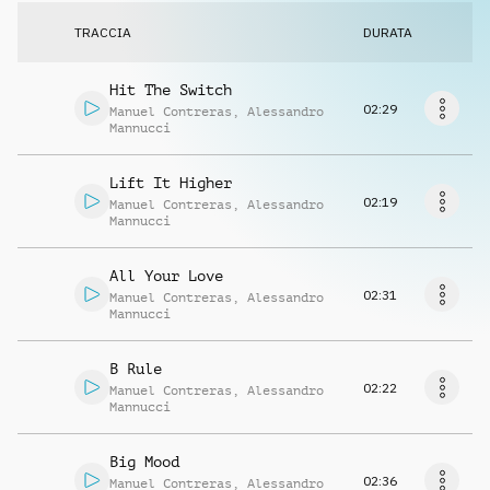
Richiedi musica
TRACCIA
DURATA
Hit The Switch
02:29
Manuel Contreras
,
Alessandro
Mannucci
Lift It Higher
02:19
Manuel Contreras
,
Alessandro
Mannucci
All Your Love
02:31
Manuel Contreras
,
Alessandro
Mannucci
B Rule
02:22
Manuel Contreras
,
Alessandro
Mannucci
Big Mood
02:36
Manuel Contreras
,
Alessandro