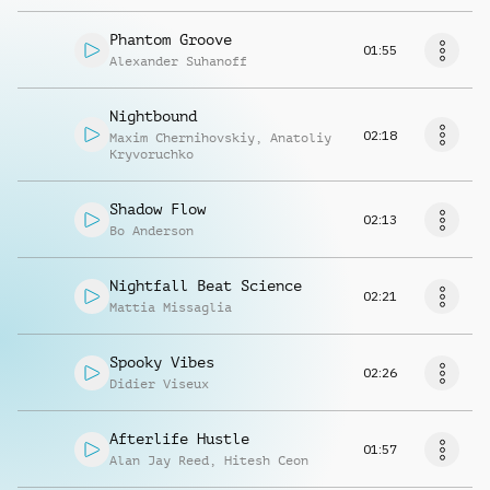
Phantom Groove
01:55
Alexander Suhanoff
Nightbound
02:18
Maxim Chernihovskiy
,
Anatoliy
Kryvoruchko
Shadow Flow
02:13
Bo Anderson
Nightfall Beat Science
02:21
Mattia Missaglia
Spooky Vibes
02:26
Didier Viseux
Afterlife Hustle
01:57
Alan Jay Reed
,
Hitesh Ceon