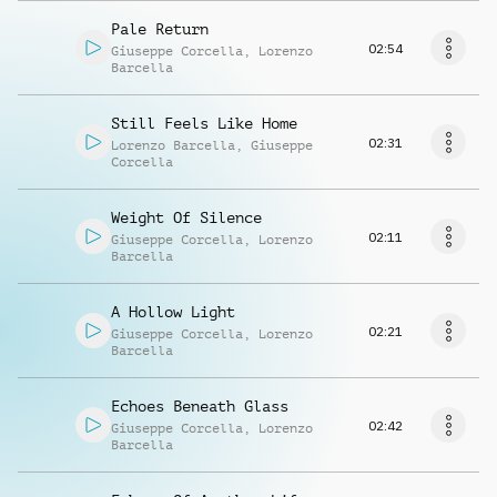
Pale Return
02:54
Giuseppe Corcella
,
Lorenzo
Barcella
Still Feels Like Home
02:31
Lorenzo Barcella
,
Giuseppe
Corcella
Weight Of Silence
02:11
Giuseppe Corcella
,
Lorenzo
Barcella
A Hollow Light
02:21
Giuseppe Corcella
,
Lorenzo
Barcella
Echoes Beneath Glass
02:42
Giuseppe Corcella
,
Lorenzo
Barcella