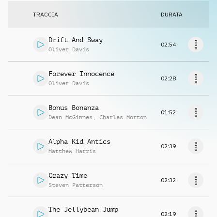
Richiedi musica
TRACCIA
DURATA
Drift And Sway
02:54
Oliver Davis
Forever Innocence
02:28
Oliver Davis
Bonus Bonanza
01:52
Dean McGinnes
,
Charles Morton
Alpha Kid Antics
02:39
Matthew Harris
Crazy Time
02:32
Steven Patterson
The Jellybean Jump
02:19