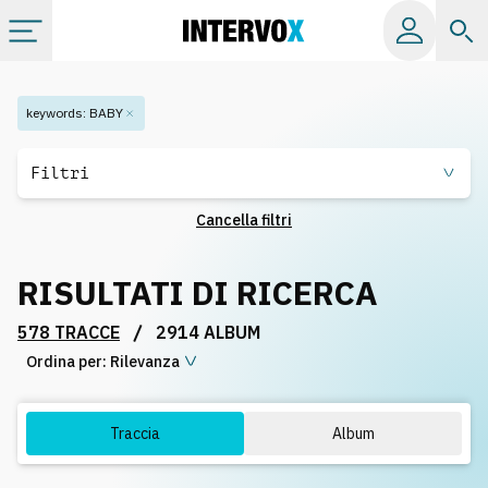
Categorie
keywords
:
BABY
Album
Filtri
Cancella filtri
Label
RISULTATI DI RICERCA
Playlist
/
578 TRACCE
2914 ALBUM
Ordina per:
Licenze
Rilevanza
Info
Traccia
Album