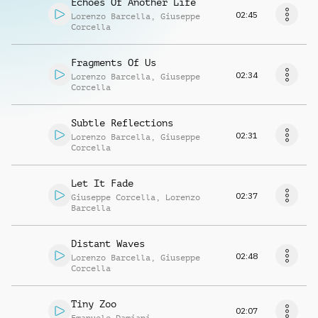
Echoes Of Another Life
02:45
Lorenzo Barcella
,
Giuseppe
Corcella
Fragments Of Us
02:34
Lorenzo Barcella
,
Giuseppe
Corcella
Subtle Reflections
02:31
Lorenzo Barcella
,
Giuseppe
Corcella
Let It Fade
02:37
Giuseppe Corcella
,
Lorenzo
Barcella
Distant Waves
02:48
Lorenzo Barcella
,
Giuseppe
Corcella
Tiny Zoo
02:07