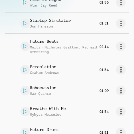
01:56
Alan Jay Reed
Startup Simulator
01:31
Jon Hansson
Future Beats
02:14
Martin Nicholas Gratton
,
Richard
Armstrong
Percolation
01:54
Graham Andrews
Robocussion
01:09
Max Quanto
Breathe With Me
01:54
Mykyta Moiseiev
Future Drums
01:51