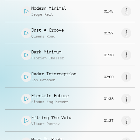
Modern Minimal
01:45
Jeppe Reil
Just A Groove
01:57
Queens Road
Dark Minimum
01:38
Florian Thaller
Radar Interception
02:00
Jon Hansson
Electric Future
01:38
Findus Englbrecht
Filling The Void
01:37
Viktor Petrov
Move It Right