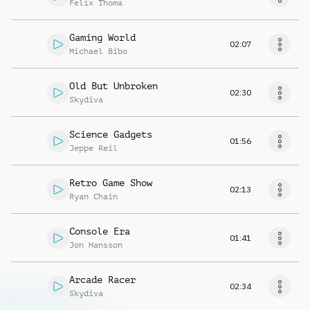
Felix Thoma
Gaming World
02:07
Michael Bibo
Old But Unbroken
02:30
Skydiva
Science Gadgets
01:56
Jeppe Reil
Retro Game Show
02:13
Ryan Chain
Console Era
01:41
Jon Hansson
Arcade Racer
02:34
Skydiva