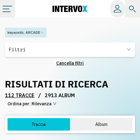
Categorie
keywords
:
ARCADE
Album
Filtri
Cancella filtri
Label
RISULTATI DI RICERCA
Playlist
/
112 TRACCE
2913 ALBUM
Ordina per:
Licenze
Rilevanza
Info
Traccia
Album