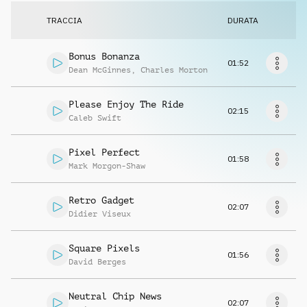
Richiedi musica
TRACCIA
DURATA
Bonus Bonanza
01:52
Dean McGinnes
,
Charles Morton
Please Enjoy The Ride
02:15
Caleb Swift
Pixel Perfect
01:58
Mark Morgon-Shaw
Retro Gadget
02:07
Didier Viseux
Square Pixels
01:56
David Berges
Neutral Chip News
02:07