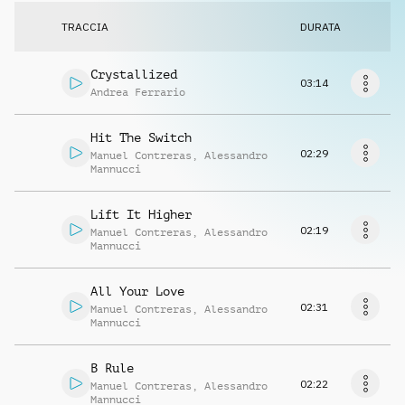
Richiedi musica
TRACCIA
DURATA
Crystallized
03:14
Andrea Ferrario
Hit The Switch
02:29
Manuel Contreras
,
Alessandro
Mannucci
Lift It Higher
02:19
Manuel Contreras
,
Alessandro
Mannucci
All Your Love
02:31
Manuel Contreras
,
Alessandro
Mannucci
B Rule
02:22
Manuel Contreras
,
Alessandro
Mannucci