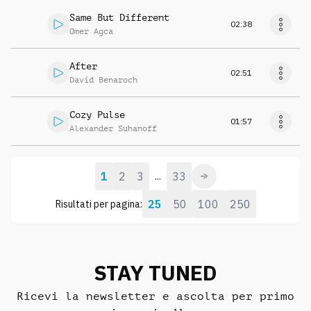
Same But Different
02:38
Omer Agca
After
02:51
David Benaroch
Cozy Pulse
01:57
Alexander Suhanoff
1
2
3
33
...
25
50
100
250
Risultati per pagina:
STAY TUNED
Ricevi la newsletter e ascolta per primo