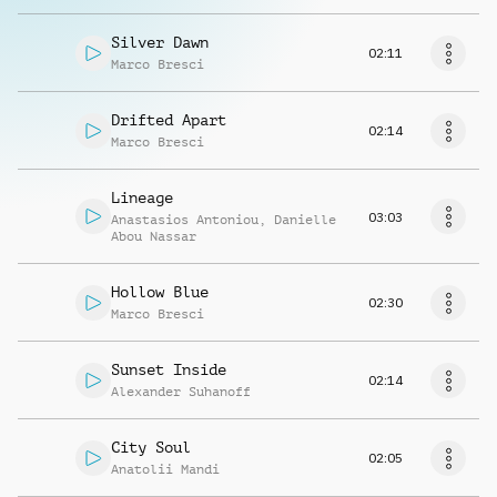
Silver Dawn
02:11
Marco Bresci
Drifted Apart
02:14
Marco Bresci
Lineage
03:03
Anastasios Antoniou
,
Danielle
Abou Nassar
Hollow Blue
02:30
Marco Bresci
Sunset Inside
02:14
Alexander Suhanoff
City Soul
02:05
Anatolii Mandi