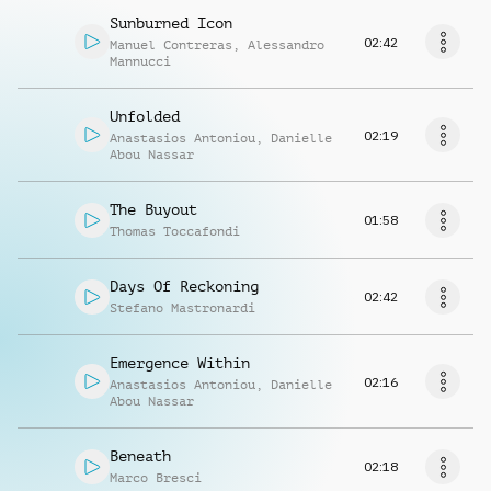
Sunburned Icon
02:42
Manuel Contreras
,
Alessandro
Mannucci
Unfolded
02:19
Anastasios Antoniou
,
Danielle
Abou Nassar
The Buyout
01:58
Thomas Toccafondi
Days Of Reckoning
02:42
Stefano Mastronardi
Emergence Within
02:16
Anastasios Antoniou
,
Danielle
Abou Nassar
Beneath
02:18
Marco Bresci