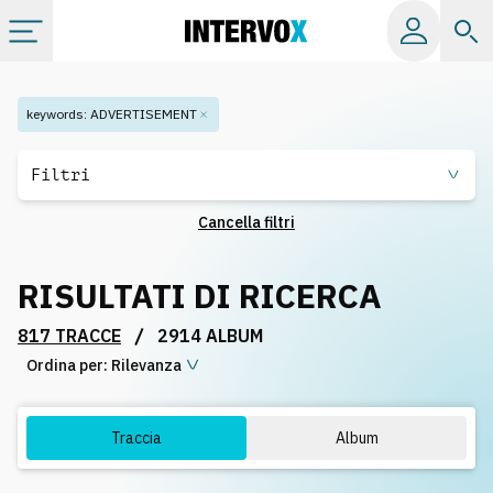
Categorie
keywords
:
ADVERTISEMENT
Album
Filtri
Cancella filtri
Label
RISULTATI DI RICERCA
Playlist
/
817 TRACCE
2914 ALBUM
Ordina per:
Licenze
Rilevanza
Info
Traccia
Album