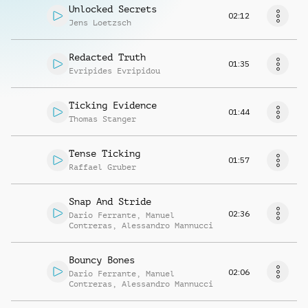
Unlocked Secrets
02:12
Jens Loetzsch
Redacted Truth
01:35
Evripides Evripidou
Ticking Evidence
01:44
Thomas Stanger
Tense Ticking
01:57
Raffael Gruber
Snap And Stride
02:36
Dario Ferrante
,
Manuel
Contreras
,
Alessandro Mannucci
Bouncy Bones
02:06
Dario Ferrante
,
Manuel
Contreras
,
Alessandro Mannucci