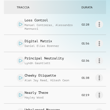
Richiedi musica
TRACCIA
DURATA
Loss Control
02:28
Manuel Contreras
,
Alessandro
Mannucci
Digital Matrix
01:56
Daniel Elias Brenner
Principal Neutrality
02:36
Lyndn Gauntlett
Cheeky Etiquette
01:38
Alan Jay Reed
,
Hitesh Ceon
Nearly There
02:19
Hayley Wood
Unbalanced Measure