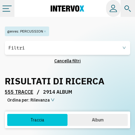
Categorie
genres
:
PERCUSSION
Album
Filtri
Cancella filtri
Label
RISULTATI DI RICERCA
Playlist
/
555 TRACCE
2914 ALBUM
Ordina per:
Licenze
Rilevanza
Info
Traccia
Album