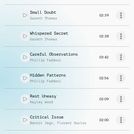
Small Doubt
02:39
Gareth Thomas
Whispered Secret
02:38
Gareth Thomas
Careful Observations
03:42
Phillip Faddoul
Hidden Patterns
02:56
Phillip Faddoul
Rest Uneasy
02:09
Hayley Wood
Critical Issue
02:00
Benoit Jego
,
Florent Duclos