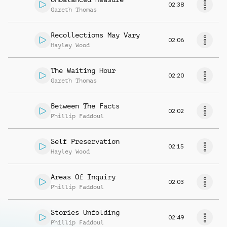
02:38
Gareth Thomas
Recollections May Vary
02:06
Hayley Wood
The Waiting Hour
02:20
Gareth Thomas
Between The Facts
02:02
Phillip Faddoul
Self Preservation
02:15
Hayley Wood
Areas Of Inquiry
02:03
Phillip Faddoul
Stories Unfolding
02:49
Phillip Faddoul