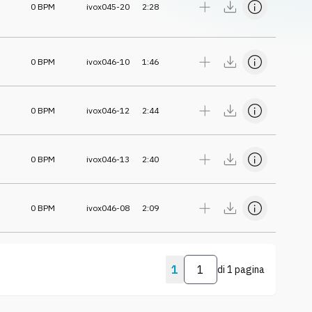
0
BPM
ivox045-20
2:28
0
BPM
ivox046-10
1:46
0
BPM
ivox046-12
2:44
0
BPM
ivox046-13
2:40
0
BPM
ivox046-08
2:09
1
di
1 pagina