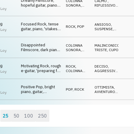
Dreamy Filmscore,
COLONNA
CALMO
,
hopeful guitar, piano,
SONORA
,
RIFLESSIVO
,
 Loy
fond, yearning
MUSICA
ROMANTICO
CLASSICA
g
Focused Rock, tense
ANSIOSO
,
ROCK
,
POP
guitar, piano, 'stakes
SUSPENSE
,
 Loy
are high'
EROICO
Disappointed
COLONNA
MALINCONICO
,
Filmscore, dark piano,
SONORA
,
TRISTE
,
CUPO
 Loy
strings, fail, defeat
MUSICA
CLASSICA
g
Motivating Rock, rough
ROCK
,
DECISO
,
e-guitar, 'preparing for
COLONNA
AGGRESSIVO
,
 Loy
the fight'
SONORA
TRAVOLGENTE
Positive Pop, bright
OTTIMISTA
,
POP
,
ROCK
piano, guitar,
AVVENTUROSO
,
 Loy
empowering, athletic
EROICO
25
50
100
250
: