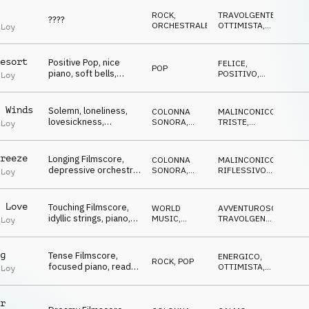
ROCK
,
TRAVOLGENTE
,
????
ORCHESTRALE
OTTIMISTA
,
 Loy
DECISO
esort
Positive Pop, nice
FELICE
,
POP
piano, soft bells,
POSITIVO
,
 Loy
happy, cozy atmo
OTTIMISTA
 Winds
Solemn, loneliness,
COLONNA
MALINCONICO
,
lovesickness,
SONORA
,
TRISTE
,
 Loy
abandoned, empty,
ATMOSFERA
TRAGICO
calm, lonely
reeze
Longing Filmscore,
COLONNA
MALINCONICO
,
depressive orchestra,
SONORA
,
RIFLESSIVO
,
 Loy
lonely winter night
MUSICA
TRISTE
CLASSICA
 Love
Touching Filmscore,
WORLD
AVVENTUROSO
,
idyllic strings, piano,
MUSIC
,
TRAVOLGENTE
,
 Loy
vast landscape
COLONNA
ROMANTICO
SONORA
g
Tense Filmscore,
ENERGICO
,
ROCK
,
POP
focused piano, ready,
OTTIMISTA
,
 Loy
prepared
DECISO
r