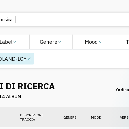
 mus
Label
Genere
Mood
OLAND-LOY
I DI RICERCA
Ordina
14 ALBUM
DESCRIZIONE
GENERE
MOOD
VERS
TRACCIA