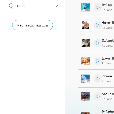
Relay
Info
Roland
Home R
Richiedi musica
Roland
Silent
Roland
Love B
Roland
Travel
Roland
Sailin
Roland
Pilche