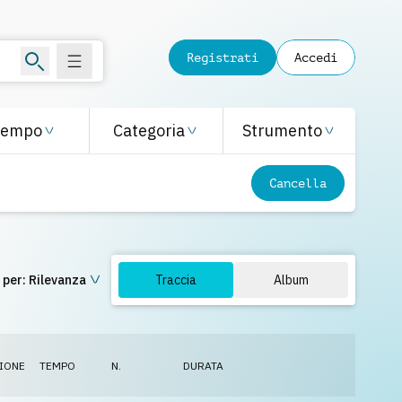
Registrati
Accedi
Tempo
Categoria
Strumento
Cancella
 per:
Rilevanza
Traccia
Album
IONE
TEMPO
N.
DURATA