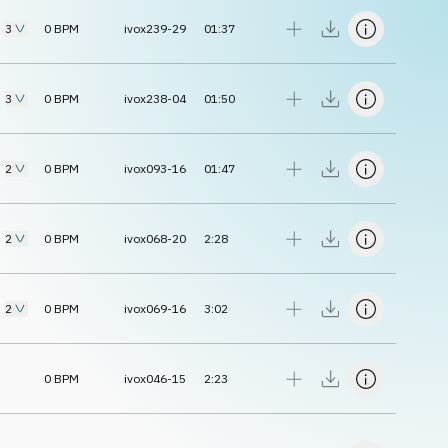
3
0
BPM
ivox239-29
01:37
3
0
BPM
ivox238-04
01:50
2
0
BPM
ivox093-16
01:47
2
0
BPM
ivox068-20
2:28
2
0
BPM
ivox069-16
3:02
0
BPM
ivox046-15
2:23