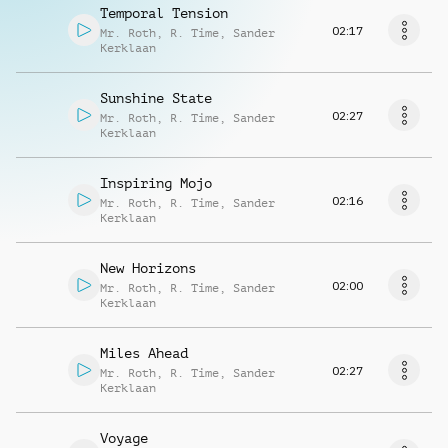
Temporal Tension
02:17
Mr. Roth
,
R. Time
,
Sander
Kerklaan
Sunshine State
02:27
Mr. Roth
,
R. Time
,
Sander
Kerklaan
Inspiring Mojo
02:16
Mr. Roth
,
R. Time
,
Sander
Kerklaan
New Horizons
02:00
Mr. Roth
,
R. Time
,
Sander
Kerklaan
Miles Ahead
02:27
Mr. Roth
,
R. Time
,
Sander
Kerklaan
Voyage