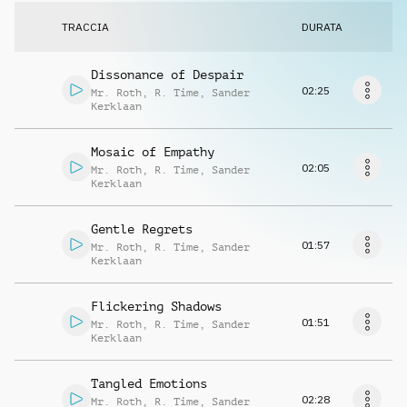
Richiedi musica
TRACCIA
DURATA
Dissonance of Despair
02:25
Mr. Roth
,
R. Time
,
Sander
Kerklaan
Mosaic of Empathy
02:05
Mr. Roth
,
R. Time
,
Sander
Kerklaan
Gentle Regrets
01:57
Mr. Roth
,
R. Time
,
Sander
Kerklaan
Flickering Shadows
01:51
Mr. Roth
,
R. Time
,
Sander
Kerklaan
Tangled Emotions
02:28
Mr. Roth
,
R. Time
,
Sander