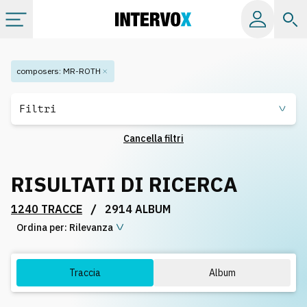
Categorie
composers
:
MR-ROTH
Album
Filtri
Cancella filtri
Label
RISULTATI DI RICERCA
Playlist
/
1240 TRACCE
2914 ALBUM
Ordina per:
Licenze
Rilevanza
Info
Traccia
Album