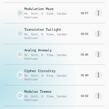
Modulation Maze
01:57
Mr. Roth
,
R. Time
,
Sander
Kerklaan
Transistor Twilight
02:03
Mr. Roth
,
R. Time
,
Sander
Kerklaan
Analog Anomaly
01:45
Mr. Roth
,
R. Time
,
Sander
Kerklaan
Cipher Circuitry
01:40
Mr. Roth
,
R. Time
,
Sander
Kerklaan
Modular Tremor
02:02
Mr. Roth
,
R. Time
,
Sander
Kerklaan