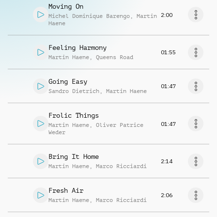
Moving On
2:00
Michel Dominique Barengo
,
Martin
Haene
Feeling Harmony
01:55
Martin Haene
,
Queens Road
Going Easy
01:47
Sandro Dietrich
,
Martin Haene
Frolic Things
01:47
Martin Haene
,
Oliver Patrice
Weder
Bring It Home
2:14
Martin Haene
,
Marco Ricciardi
Fresh Air
2:06
Martin Haene
,
Marco Ricciardi