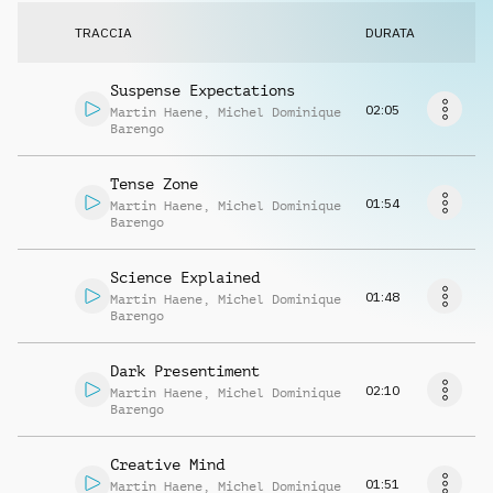
Richiedi musica
TRACCIA
DURATA
Suspense Expectations
02:05
Martin Haene
,
Michel Dominique
Barengo
Tense Zone
01:54
Martin Haene
,
Michel Dominique
Barengo
Science Explained
01:48
Martin Haene
,
Michel Dominique
Barengo
Dark Presentiment
02:10
Martin Haene
,
Michel Dominique
Barengo
Creative Mind
01:51
Martin Haene
,
Michel Dominique