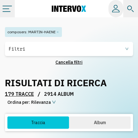
Categorie
composers
:
MARTIN-HAENE
Album
Filtri
Cancella filtri
Label
RISULTATI DI RICERCA
Playlist
/
179 TRACCE
2914 ALBUM
Ordina per:
Licenze
Rilevanza
Info
Traccia
Album