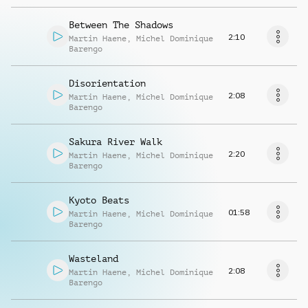
Between The Shadows
2:10
Martin Haene
,
Michel Dominique
Barengo
Disorientation
2:08
Martin Haene
,
Michel Dominique
Barengo
Sakura River Walk
2:20
Martin Haene
,
Michel Dominique
Barengo
Kyoto Beats
01:58
Martin Haene
,
Michel Dominique
Barengo
Wasteland
2:08
Martin Haene
,
Michel Dominique
Barengo