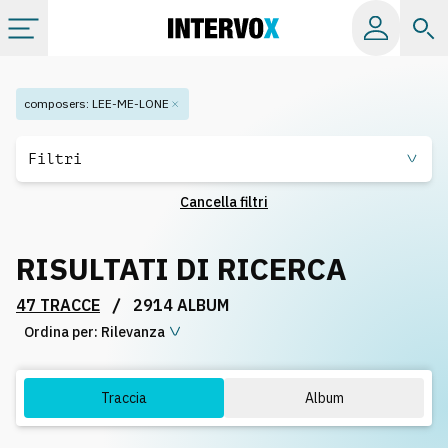
Categorie
composers
:
LEE-ME-LONE
Album
Filtri
Cancella filtri
Label
RISULTATI DI RICERCA
Playlist
/
47 TRACCE
2914 ALBUM
Ordina per:
Licenze
Rilevanza
Info
Traccia
Album