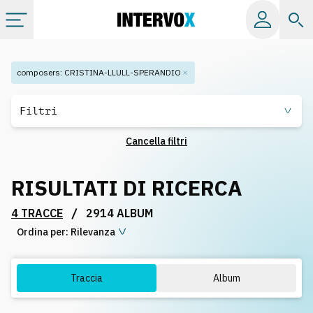
Categorie
composers
:
CRISTINA-LLULL-SPERANDIO
Album
Filtri
Cancella filtri
Label
RISULTATI DI RICERCA
Playlist
/
4 TRACCE
2914 ALBUM
Ordina per:
Licenze
Rilevanza
Info
Traccia
Album