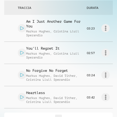
Richiedi musica
TRACCIA
DURATA
Am I Just Another Game For
You
03:23
Markus Hughes
,
Cristina Llull
Sperandio
You'll Regret It
02:57
Markus Hughes
,
Cristina Llull
Sperandio
No Forgive No Forget
03:24
Markus Hughes
,
David Tither
,
Cristina Llull Sperandio
Heartless
03:42
Markus Hughes
,
David Tither
,
Cristina Llull Sperandio