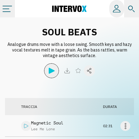
Categorie
SOUL BEATS
Analogue drums move with a loose swing. Smooth keys and hazy
Album
vocal textures melt in tape grain. As the bass rattles, warm
vintage aesthetics surface.
Label
Playlist
Licenze
TRACCIA
DURATA
Info
Magnetic Soul
02:31
Lee Me Lone