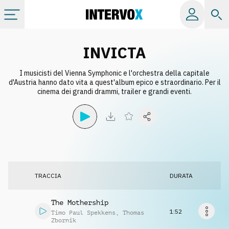
Categorie
INVICTA
I musicisti del Vienna Symphonic e l'orchestra della capitale
Album
d'Austria hanno dato vita a quest'album epico e straordinario. Per il
cinema dei grandi drammi, trailer e grandi eventi.
Label
Playlist
Licenze
TRACCIA
DURATA
Info
The Mothership
1:52
Timo Paul Spekkens
,
Thomas
Zbornik