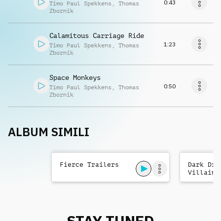
0:43
Timo Paul Spekkens
,
Thomas
Zbornik
Calamitous Carriage Ride
1:23
Timo Paul Spekkens
,
Thomas
Zbornik
Space Monkeys
0:50
Timo Paul Spekkens
,
Thomas
Zbornik
ALBUM SIMILI
Fierce Trailers
Dark Dra
Villains
STAY TUNED