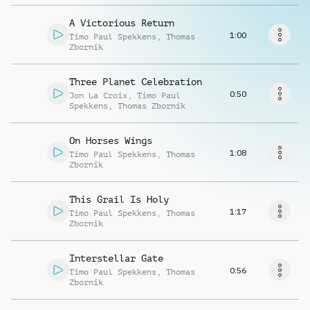
Richiedi musica
A Victorious Return
1:00
Timo Paul Spekkens
,
Thomas
Zbornik
Three Planet Celebration
0:50
Jon La Croix
,
Timo Paul
Spekkens
,
Thomas Zbornik
On Horses Wings
1:08
Timo Paul Spekkens
,
Thomas
Zbornik
This Grail Is Holy
1:17
Timo Paul Spekkens
,
Thomas
Zbornik
Interstellar Gate
0:56
Timo Paul Spekkens
,
Thomas
Zbornik