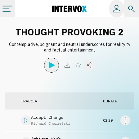
Categorie
THOUGHT PROVOKING 2
Contemplative, poignant and neutral underscores for reality tv
Album
and factual entertainment
Label
Playlist
TRACCIA
DURATA
Licenze
Accept Change
02:29
Info
Richard Chorzelski