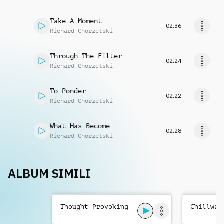
Take A Moment
02:36
Richard Chorzelski
Through The Filter
02:24
Richard Chorzelski
To Ponder
02:22
Richard Chorzelski
What Has Become
02:28
Richard Chorzelski
ALBUM SIMILI
Thought Provoking
Chillwav