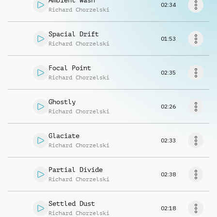
Ambient Wash
Richiedi musica
02:34
Richard Chorzelski
Spacial Drift
01:53
Richard Chorzelski
Focal Point
02:35
Richard Chorzelski
Ghostly
02:26
Richard Chorzelski
Glaciate
02:33
Richard Chorzelski
Partial Divide
02:38
Richard Chorzelski
Settled Dust
02:18
Richard Chorzelski