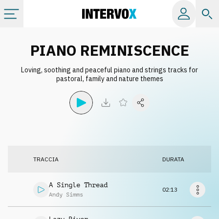
Categorie
PIANO REMINISCENCE
Loving, soothing and peaceful piano and strings tracks for
Album
pastoral, family and nature themes
Label
Playlist
TRACCIA
DURATA
Licenze
A Single Thread
02:13
Info
Andy Simms