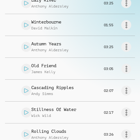
Lazy River
Richiedi musica
03:25
Anthony Aldersley
Winterbourne
01:55
David Malkin
Autumn Years
03:25
Anthony Aldersley
Old Friend
03:05
James Kelly
Cascading Ripples
02:07
Andy Simms
Stillness Of Water
02:17
Wick Wild
Rolling Clouds
03:26
Anthony Aldersley