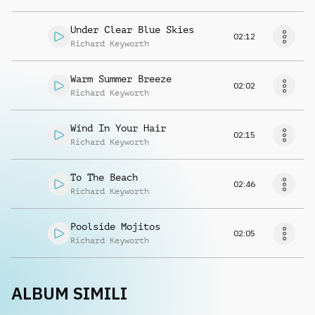
Under Clear Blue Skies
02:12
Richard Keyworth
Warm Summer Breeze
02:02
Richard Keyworth
Wind In Your Hair
02:15
Richard Keyworth
To The Beach
02:46
Richard Keyworth
Poolside Mojitos
02:05
Richard Keyworth
ALBUM SIMILI