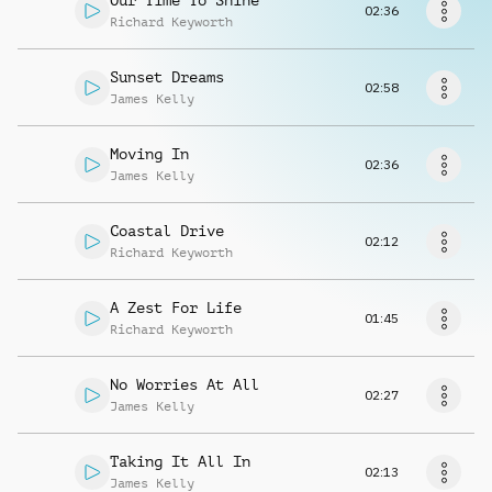
Our Time To Shine
Richiedi musica
02:36
Richard Keyworth
Sunset Dreams
02:58
James Kelly
Moving In
02:36
James Kelly
Coastal Drive
02:12
Richard Keyworth
A Zest For Life
01:45
Richard Keyworth
No Worries At All
02:27
James Kelly
Taking It All In
02:13
James Kelly