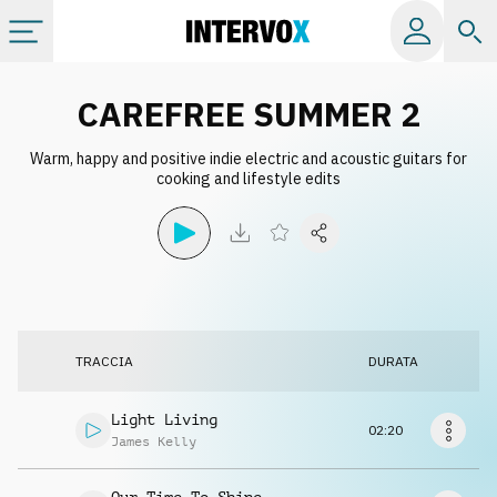
Categorie
CAREFREE SUMMER 2
Warm, happy and positive indie electric and acoustic guitars for
Album
cooking and lifestyle edits
Label
Playlist
TRACCIA
DURATA
Licenze
Light Living
02:20
Info
James Kelly