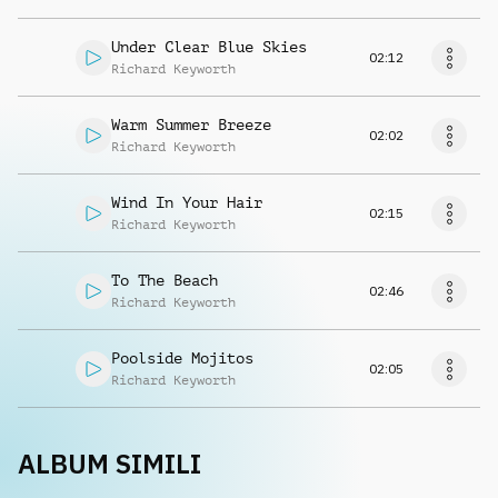
Under Clear Blue Skies
02:12
Richard Keyworth
Warm Summer Breeze
02:02
Richard Keyworth
Wind In Your Hair
02:15
Richard Keyworth
To The Beach
02:46
Richard Keyworth
Poolside Mojitos
02:05
Richard Keyworth
ALBUM SIMILI