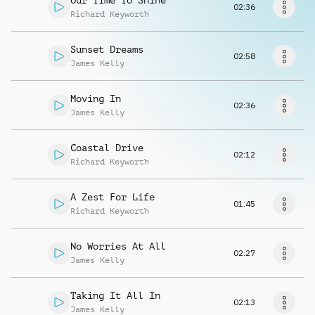
Our Time To Shine
Richiedi musica
02:36
Richard Keyworth
Sunset Dreams
02:58
James Kelly
Moving In
02:36
James Kelly
Coastal Drive
02:12
Richard Keyworth
A Zest For Life
01:45
Richard Keyworth
No Worries At All
02:27
James Kelly
Taking It All In
02:13
James Kelly