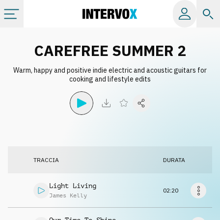
Categorie
CAREFREE SUMMER 2
Warm, happy and positive indie electric and acoustic guitars for
Album
cooking and lifestyle edits
Label
Playlist
TRACCIA
DURATA
Licenze
Light Living
02:20
Info
James Kelly