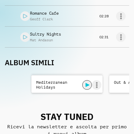
Romance Cafe
02:28
Geoff Clark
Sultry Nights
02:31
Mat Andasun
ALBUM SIMILI
Mediterranean
Out & Ab
Holidays
STAY TUNED
Ricevi la newsletter e ascolta per primo
i nuovi album