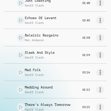
Just Coasting
01:48
Geoff Clark
Echoes Of Levant
02:40
Geoff Clark
Baleiric Bargains
01:58
Mat Andasun
Sleek And Style
01:59
Geoff Clark
Med Folk
02:16
Geoff Clark
Medding Around
01:53
Geoff Clark
There's Always Tomorrow
03:15
Geoff Clark