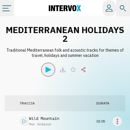
Categorie
MEDITERRANEAN HOLIDAYS
2
Album
Traditional Mediterranean folk and acoustic tracks for themes of
travel, holidays and summer vacation
Label
Playlist
Licenze
TRACCIA
DURATA
Info
Wild Mountain
02:05
Mat Andasun