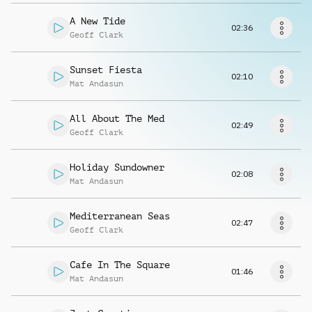
Richiedi musica
A New Tide
02:36
Geoff Clark
Sunset Fiesta
02:10
Mat Andasun
All About The Med
02:49
Geoff Clark
Holiday Sundowner
02:08
Mat Andasun
Mediterranean Seas
02:47
Geoff Clark
Cafe In The Square
01:46
Mat Andasun