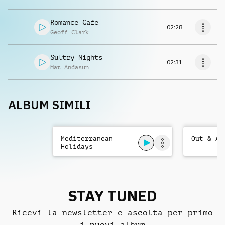
Romance Cafe
02:28
Geoff Clark
Sultry Nights
02:31
Mat Andasun
ALBUM SIMILI
Mediterranean
Out & Ab
Holidays
STAY TUNED
Ricevi la newsletter e ascolta per primo
i nuovi album