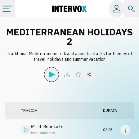
Categorie
MEDITERRANEAN HOLIDAYS
2
Album
Traditional Mediterranean folk and acoustic tracks for themes of
travel, holidays and summer vacation
Label
Playlist
Licenze
TRACCIA
DURATA
Info
Wild Mountain
02:05
Mat Andasun