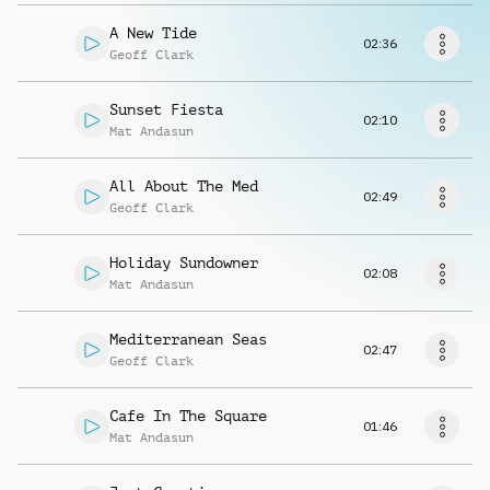
Richiedi musica
A New Tide
02:36
Geoff Clark
Sunset Fiesta
02:10
Mat Andasun
All About The Med
02:49
Geoff Clark
Holiday Sundowner
02:08
Mat Andasun
Mediterranean Seas
02:47
Geoff Clark
Cafe In The Square
01:46
Mat Andasun