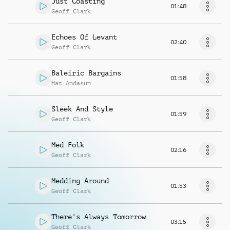
Just Coasting
01:48
Geoff Clark
Echoes Of Levant
02:40
Geoff Clark
Baleiric Bargains
01:58
Mat Andasun
Sleek And Style
01:59
Geoff Clark
Med Folk
02:16
Geoff Clark
Medding Around
01:53
Geoff Clark
There's Always Tomorrow
03:15
Geoff Clark