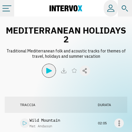
Categorie
MEDITERRANEAN HOLIDAYS
2
Album
Traditional Mediterranean folk and acoustic tracks for themes of
travel, holidays and summer vacation
Label
Playlist
Licenze
TRACCIA
DURATA
Info
Wild Mountain
02:05
Mat Andasun