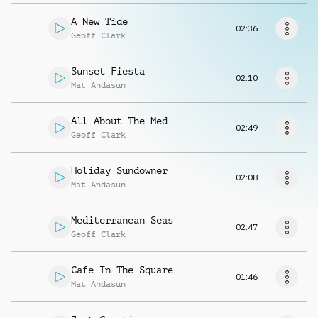
Richiedi musica
A New Tide
02:36
Geoff Clark
Sunset Fiesta
02:10
Mat Andasun
All About The Med
02:49
Geoff Clark
Holiday Sundowner
02:08
Mat Andasun
Mediterranean Seas
02:47
Geoff Clark
Cafe In The Square
01:46
Mat Andasun