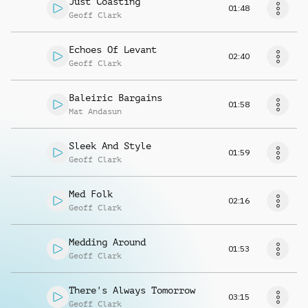
Just Coasting
01:48
Geoff Clark
Echoes Of Levant
02:40
Geoff Clark
Baleiric Bargains
01:58
Mat Andasun
Sleek And Style
01:59
Geoff Clark
Med Folk
02:16
Geoff Clark
Medding Around
01:53
Geoff Clark
There's Always Tomorrow
03:15
Geoff Clark