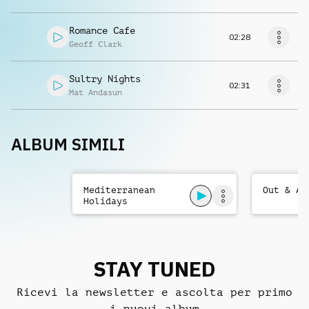
Romance Cafe
02:28
Geoff Clark
Sultry Nights
02:31
Mat Andasun
ALBUM SIMILI
Mediterranean
Out & Ab
Holidays
STAY TUNED
Ricevi la newsletter e ascolta per primo
i nuovi album