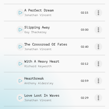
A Perfect Dream
02:15
Jonathan Vincent
Slipping Away
03:00
Guy Thackeray
The Crossroad Of Fates
02:40
Jonathan Vincent
With A Heavy Heart
02:12
Richard Keyworth
Heartbreak
02:59
Anthony Aldersley
Love Lost In Waves
02:29
Jonathan Vincent