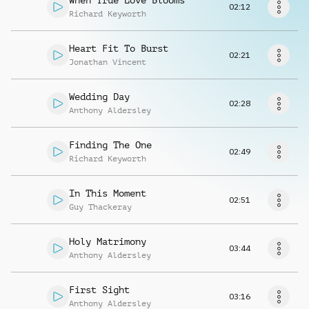
When True Love Blooms
Richiedi musica
02:12
Richard Keyworth
Heart Fit To Burst
02:21
Jonathan Vincent
Wedding Day
02:28
Anthony Aldersley
Finding The One
02:49
Richard Keyworth
In This Moment
02:51
Guy Thackeray
Holy Matrimony
03:44
Anthony Aldersley
First Sight
03:16
Anthony Aldersley