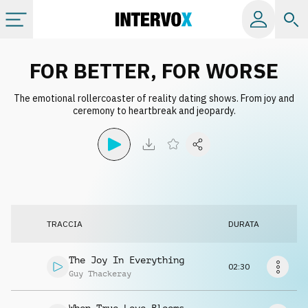
Categorie
FOR BETTER, FOR WORSE
The emotional rollercoaster of reality dating shows. From joy and
Album
ceremony to heartbreak and jeopardy.
Label
Playlist
TRACCIA
DURATA
Licenze
The Joy In Everything
02:30
Info
Guy Thackeray