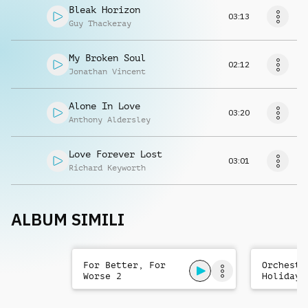
Bleak Horizon
03:13
Guy Thackeray
My Broken Soul
02:12
Jonathan Vincent
Alone In Love
03:20
Anthony Aldersley
Love Forever Lost
03:01
Richard Keyworth
ALBUM SIMILI
For Better, For
Orchestr
Worse 2
Holiday 