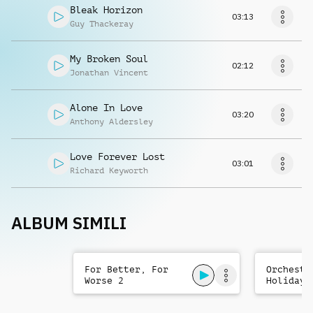
Bleak Horizon
03:13
Guy Thackeray
My Broken Soul
02:12
Jonathan Vincent
Alone In Love
03:20
Anthony Aldersley
Love Forever Lost
03:01
Richard Keyworth
ALBUM SIMILI
For Better, For
Orchestr
Worse 2
Holiday 