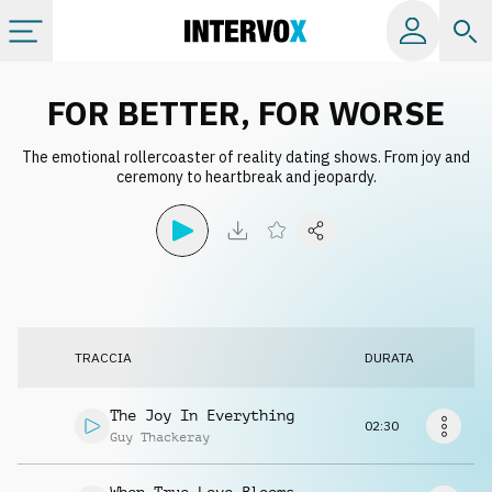
Categorie
FOR BETTER, FOR WORSE
The emotional rollercoaster of reality dating shows. From joy and
Album
ceremony to heartbreak and jeopardy.
Label
Playlist
TRACCIA
DURATA
Licenze
The Joy In Everything
02:30
Info
Guy Thackeray