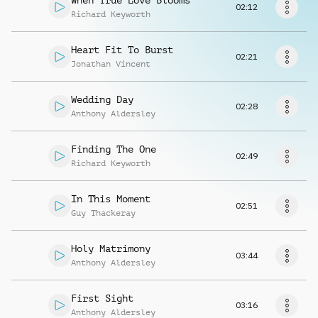
When True Love Blooms
Richiedi musica
02:12
Richard Keyworth
Heart Fit To Burst
02:21
Jonathan Vincent
Wedding Day
02:28
Anthony Aldersley
Finding The One
02:49
Richard Keyworth
In This Moment
02:51
Guy Thackeray
Holy Matrimony
03:44
Anthony Aldersley
First Sight
03:16
Anthony Aldersley