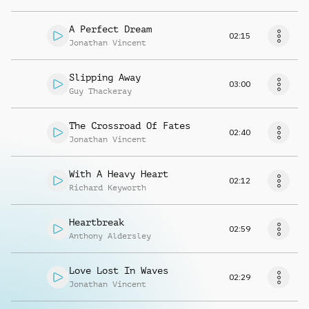
A Perfect Dream
02:15
Jonathan Vincent
Slipping Away
03:00
Guy Thackeray
The Crossroad Of Fates
02:40
Jonathan Vincent
With A Heavy Heart
02:12
Richard Keyworth
Heartbreak
02:59
Anthony Aldersley
Love Lost In Waves
02:29
Jonathan Vincent