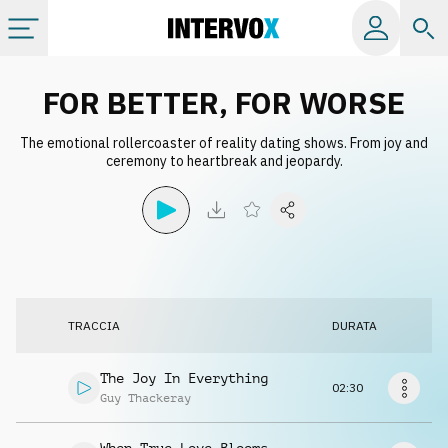
Categorie
FOR BETTER, FOR WORSE
The emotional rollercoaster of reality dating shows. From joy and
Album
ceremony to heartbreak and jeopardy.
Label
Playlist
TRACCIA
DURATA
Licenze
The Joy In Everything
02:30
Info
Guy Thackeray