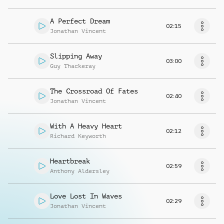
A Perfect Dream
02:15
Jonathan Vincent
Slipping Away
03:00
Guy Thackeray
The Crossroad Of Fates
02:40
Jonathan Vincent
With A Heavy Heart
02:12
Richard Keyworth
Heartbreak
02:59
Anthony Aldersley
Love Lost In Waves
02:29
Jonathan Vincent