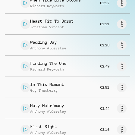
When True Love Blooms
Richiedi musica
02:12
Richard Keyworth
Heart Fit To Burst
02:21
Jonathan Vincent
Wedding Day
02:28
Anthony Aldersley
Finding The One
02:49
Richard Keyworth
In This Moment
02:51
Guy Thackeray
Holy Matrimony
03:44
Anthony Aldersley
First Sight
03:16
Anthony Aldersley