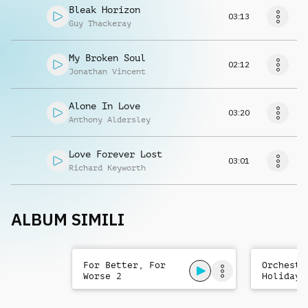
Bleak Horizon
03:13
Guy Thackeray
My Broken Soul
02:12
Jonathan Vincent
Alone In Love
03:20
Anthony Aldersley
Love Forever Lost
03:01
Richard Keyworth
ALBUM SIMILI
For Better, For
Orchestr
Worse 2
Holiday 