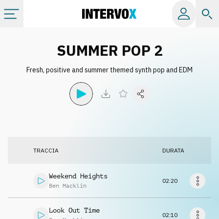
Categorie
SUMMER POP 2
Fresh, positive and summer themed synth pop and EDM
Album
Label
Playlist
TRACCIA
DURATA
Licenze
Weekend Heights
02:20
Ben Macklin
Info
Look Out Time
02:10