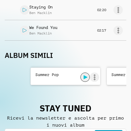
Staying On
02:20
Ben Macklin
We Found You
02:17
Ben Macklin
ALBUM SIMILI
Summer Pop
Summer B
STAY TUNED
Ricevi la newsletter e ascolta per primo
i nuovi album