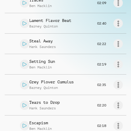
Traces
Richiedi musica
02:09
Ben Macklin
Lament Flavor Beat
02:40
Barney Quinton
Steal Away
02:22
Hank Saunders
Setting Sun
02:19
Ben Macklin
Grey Plover Cumulus
02:35
Barney Quinton
Tears to Drop
02:20
Hank Saunders
Escapism
02:18
Ben Macklin