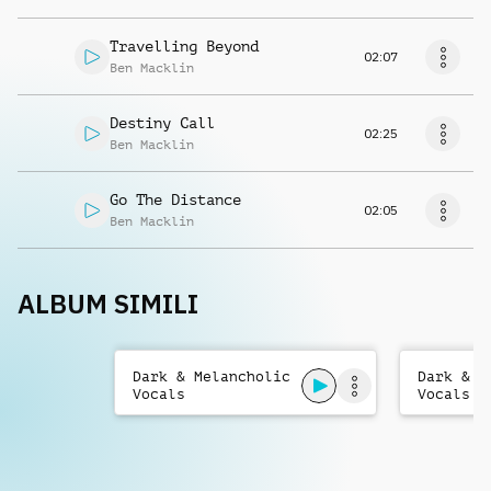
Travelling Beyond
02:07
Ben Macklin
Destiny Call
02:25
Ben Macklin
Go The Distance
02:05
Ben Macklin
ALBUM SIMILI
Dark & Melancholic
Dark & M
Vocals
Vocals 2