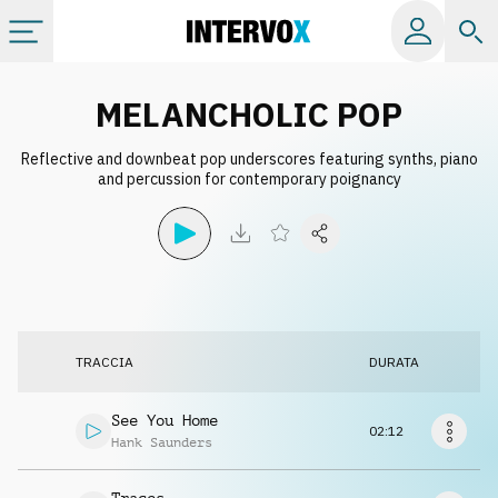
Categorie
MELANCHOLIC POP
Reflective and downbeat pop underscores featuring synths, piano
Album
and percussion for contemporary poignancy
Label
Playlist
TRACCIA
DURATA
Licenze
See You Home
02:12
Info
Hank Saunders