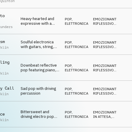
 Quinton
TRAVOLGENTE
to
Heavy-hearted and
POP
,
EMOZIONANTE
,
expressive with a
ELETTRONICA
RIFLESSIVO
,
aunders
dancehall beat
TRAVOLGENTE
sm
Soulful electronica
POP
,
EMOZIONANTE
,
with guitars, string,
ELETTRONICA
RIFLESSIVO
,
cklin
and slow drum beat
TRAVOLGENTE
ling
Downbeat reflective
POP
,
EMOZIONANTE
,
pop featuring piano,
ELETTRONICA
RIFLESSIVO
,
cklin
strings and drums
TRAVOLGENTE
y Call
Sad pop with driving
POP
,
EMOZIONANTE
,
percussion
ELETTRONICA
RIFLESSIVO
,
cklin
TRAVOLGENTE
Bittersweet and
POP
,
EMOZIONANTE
,
ce
driving electro pop
ELETTRONICA
IN ATTESA
,
cklin
with guitars
TRAVOLGENTE