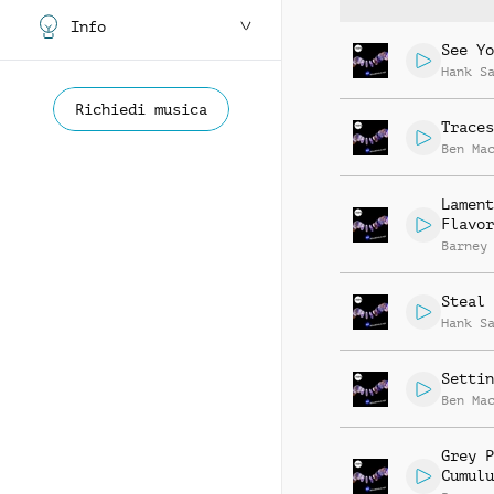
Info
See Yo
Hank S
Richiedi musica
Traces
Ben Ma
Lament
Flavor
Barney
Steal 
Hank S
Settin
Ben Ma
Grey P
Cumulu