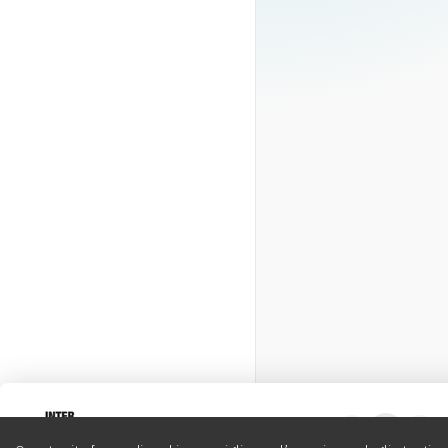
Intervox
0