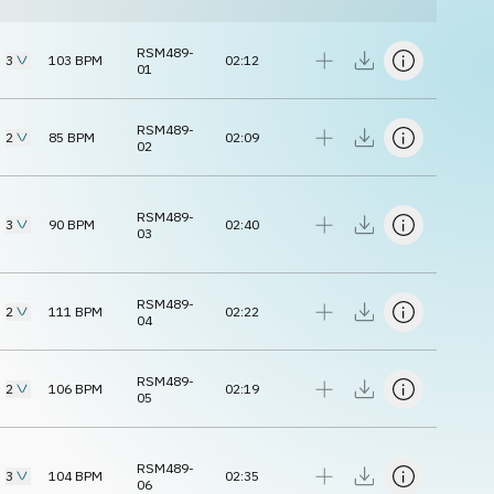
RSM489-
3
103
BPM
02:12
01
RSM489-
2
85
BPM
02:09
02
RSM489-
3
90
BPM
02:40
03
RSM489-
2
111
BPM
02:22
04
RSM489-
2
106
BPM
02:19
05
RSM489-
3
104
BPM
02:35
06