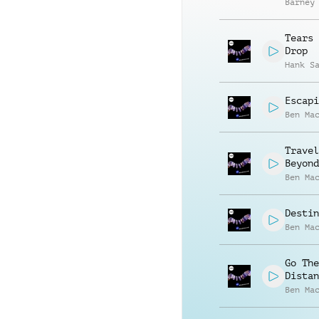
Barney
Tears 
Drop
Hank S
Escapi
Ben Ma
Travel
Beyond
Ben Ma
Destin
Ben Ma
Go The
Distan
Ben Ma