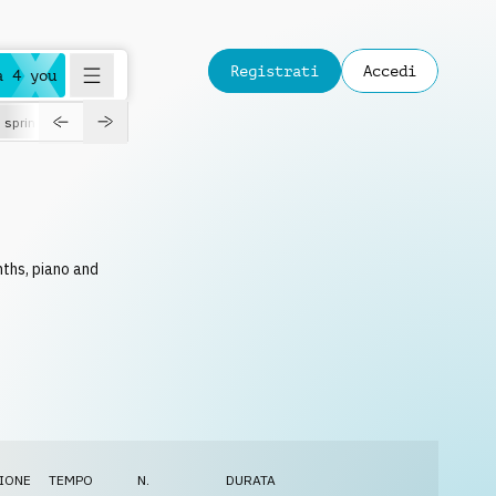
Registrati
Accedi
a 4 you
spring
ths, piano and
IONE
TEMPO
N.
DURATA