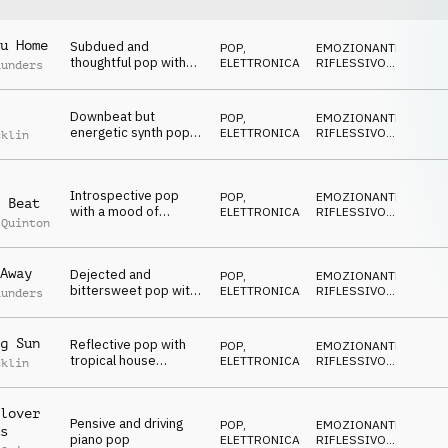
u Home
Subdued and
POP
,
EMOZIONANTE
,
thoughtful pop with
ELETTRONICA
RIFLESSIVO
,
aunders
female vocal samples
MALINCONICO
Downbeat but
POP
,
EMOZIONANTE
,
energetic synth pop
ELETTRONICA
RIFLESSIVO
,
cklin
featuring piano,
MALINCONICO
strings and drums
Introspective pop
POP
,
EMOZIONANTE
,
 Beat
with a mood of
ELETTRONICA
RIFLESSIVO
,
 Quinton
reflection and regret
MALINCONICO
Away
Dejected and
POP
,
EMOZIONANTE
,
bittersweet pop with
ELETTRONICA
RIFLESSIVO
,
aunders
a funky beat and sax
TRAVOLGENTE
samples
g Sun
Reflective pop with
POP
,
EMOZIONANTE
,
tropical house
ELETTRONICA
RIFLESSIVO
,
cklin
influences
TRAVOLGENTE
lover
Pensive and driving
POP
,
EMOZIONANTE
,
s
piano pop
ELETTRONICA
RIFLESSIVO
,