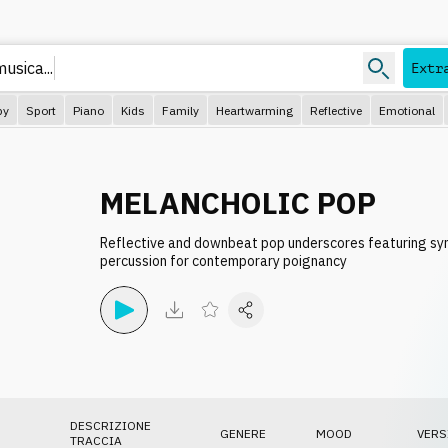
musica.
Extr
py
Sport
Piano
Kids
Family
Heartwarming
Reflective
Emotional
MELANCHOLIC POP
Reflective and downbeat pop underscores featuring syn
percussion for contemporary poignancy
DESCRIZIONE
GENERE
MOOD
VERS
TRACCIA