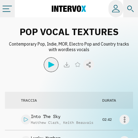
Categorie
POP VOCAL TEXTURES
Contemporary Pop, Indie, MOR, Electro Pop and Country tracks
Album
with wordless vocals
Label
Playlist
TRACCIA
DURATA
Licenze
Into The Sky
02:42
Info
Matthew Clark
,
Keith Beauvais