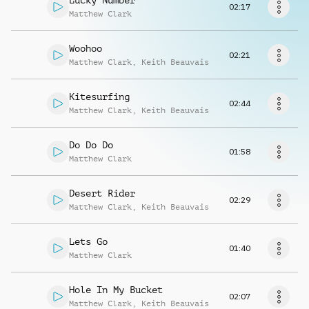
Lucky Number
Richiedi musica
02:17
Matthew Clark
Woohoo
02:21
Matthew Clark
,
Keith Beauvais
Kitesurfing
02:44
Matthew Clark
,
Keith Beauvais
Do Do Do
01:58
Matthew Clark
Desert Rider
02:29
Matthew Clark
,
Keith Beauvais
Lets Go
01:40
Matthew Clark
Hole In My Bucket
02:07
Matthew Clark
,
Keith Beauvais