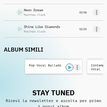
Neon Dream
02:06
Matthew Clark
Shine Like Diamonds
02:03
Matthew Clark
ALBUM SIMILI
Pop Vocal Ballads
Contempo
Vocal
STAY TUNED
Ricevi la newsletter e ascolta per primo
i nuovi album