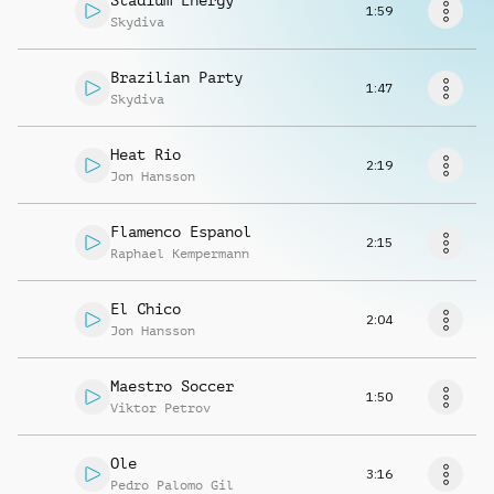
Stadium Energy
Richiedi musica
1:59
Skydiva
Brazilian Party
1:47
Skydiva
Heat Rio
2:19
Jon Hansson
Flamenco Espanol
2:15
Raphael Kempermann
El Chico
2:04
Jon Hansson
Maestro Soccer
1:50
Viktor Petrov
Ole
3:16
Pedro Palomo Gil