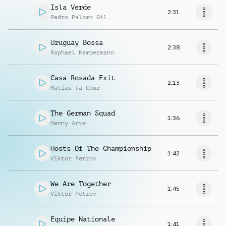
Isla Verde
2:31
Pedro Palomo Gil
Uruguay Bossa
2:38
Raphael Kempermann
Casa Rosada Exit
2:13
Matias la Cour
The German Squad
1:36
Henny Arve
Hosts Of The Championship
1:42
Viktor Petrov
We Are Together
1:45
Viktor Petrov
Equipe Nationale
1:41