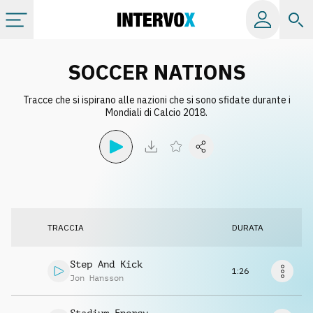
Categorie
SOCCER NATIONS
Tracce che si ispirano alle nazioni che si sono sfidate durante i
Album
Mondiali di Calcio 2018.
Label
Playlist
TRACCIA
DURATA
Licenze
Step And Kick
1:26
Info
Jon Hansson