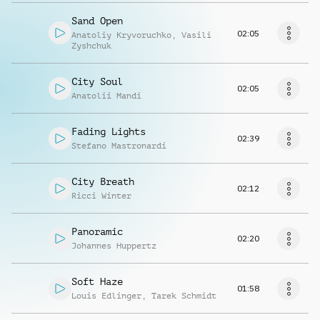
Sand Open
02:05
Anatoliy Kryvoruchko
,
Vasili
Zyshchuk
City Soul
02:05
Anatolii Mandi
Fading Lights
02:39
Stefano Mastronardi
City Breath
02:12
Ricci Winter
Panoramic
02:20
Johannes Huppertz
Soft Haze
01:58
Louis Edlinger
,
Tarek Schmidt