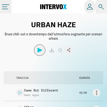
Categorie
URBAN HAZE
Brani chill-out e downtempo dall'atmosfera sognante per scenari
Album
urbani.
Label
Playlist
TRACCIA
DURATA
Licenze
Same But Different
02:38
Info
Omer Agca