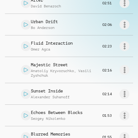
After
Richiedi musica
02:51
David Benaroch
Urban Drift
02:06
Bo Anderson
Fluid Interaction
02:23
Omer Agca
Majestic Street
02:16
Anatoliy Kryvoruchko
,
Vasili
Zyshchuk
Sunset Inside
02:14
Alexander Suhanoff
Echoes Between Blocks
01:53
Sergey Nikolenko
Blurred Memories
01:55