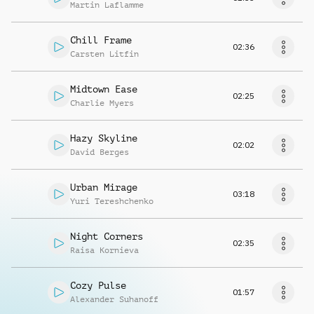
Martin Laflamme
Chill Frame
02:36
Carsten Litfin
Midtown Ease
02:25
Charlie Myers
Hazy Skyline
02:02
David Berges
Urban Mirage
03:18
Yuri Tereshchenko
Night Corners
02:35
Raisa Kornieva
Cozy Pulse
01:57
Alexander Suhanoff